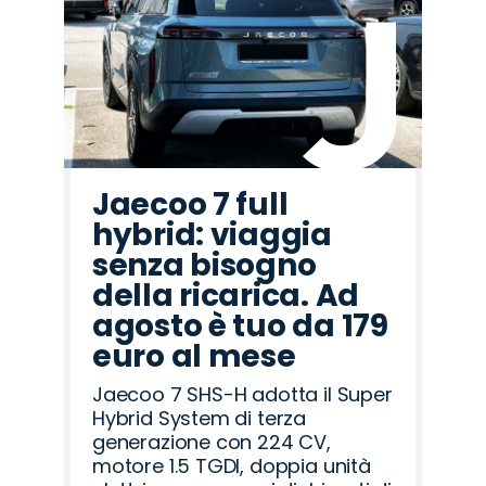
Fiat
Land
Alfa
Lancia
Peugeot
Citroën
Jaecoo
Hyundai
Abarth
Opel
Seat
Mazda
Omoda
Cupra
Jeep
Rover
Romeo
Jaecoo 7 full
hybrid: viaggia
senza bisogno
della ricarica. Ad
agosto è tuo da 179
euro al mese
Jaecoo 7 SHS-H adotta il Super
Hybrid System di terza
generazione con 224 CV,
motore 1.5 TGDI, doppia unità