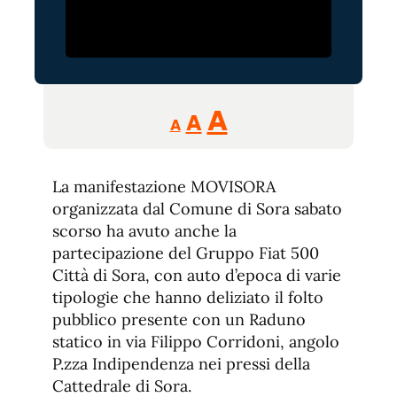
Reducir
Aumentar
Restablecer
A
A
A
tamaño
tamaño
tamaño
de
de
fuente.
La manifestazione MOVISORA
de
fuente
organizzata dal Comune di Sora sabato
fuente.
scorso ha avuto anche la
partecipazione del Gruppo Fiat 500
Città di Sora, con auto d’epoca di varie
tipologie che hanno deliziato il folto
pubblico presente con un Raduno
statico in via Filippo Corridoni, angolo
P.zza Indipendenza nei pressi della
Cattedrale di Sora.