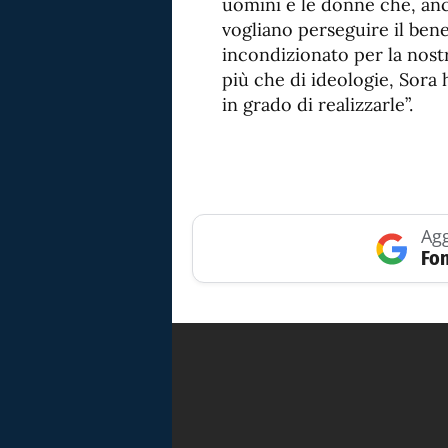
uomini e le donne che, an
vogliano perseguire il be
incondizionato per la nost
più che di ideologie, Sora
in grado di realizzarle”.
Agg
Fon