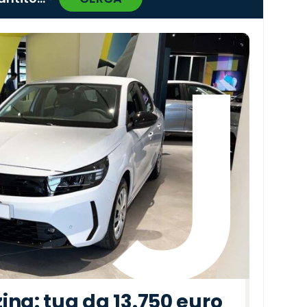
›
ina: tua da 13.750 euro