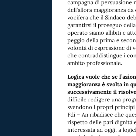
campagna di persuasione ne
dell’allora maggioranza da 
vocifera che il Sindaco deb
garantirsi il proseguo della
operato siamo allibiti e att
peggio della prima e second
volontà di espressione di vo
che contraddistingue i cons
ambito professionale.
Logica vuole che se l’azio
maggioranza è svolta in q
successivamente il risolver
difficile redigere una pr
svendono i propri principi
Fdi – An ribadisce che que
rispetto delle pari dignit
interessata ad oggi, a logic