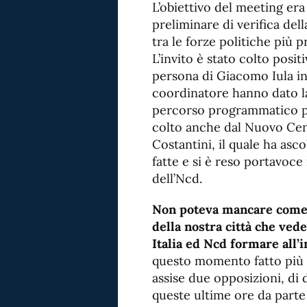
L’obiettivo del meeting era 
preliminare di verifica del
tra le forze politiche più 
L’invito è stato colto posit
persona di Giacomo Iula in
coordinatore hanno dato la 
percorso programmatico per 
colto anche dal Nuovo Cen
Costantini, il quale ha asc
fatte e si è reso portavoce
dell’Ncd.
Non poteva mancare come 
della nostra città che ved
Italia ed Ncd formare all’
questo momento fatto più 
assise due opposizioni, di d
queste ultime ore da parte