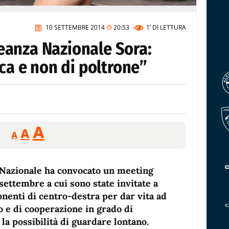
10 SETTEMBRE 2014
20:53
1’
DI LETTURA
lleanza Nazionale Sora:
ica e non di poltrone”
Reducir
Aumentar
Restablecer
A
A
A
tamaño
tamaño
tamaño
de
de
fuente.
za Nazionale ha convocato un meeting
de
fuente
 settembre a cui sono state invitate a
fuente.
nenti di centro-destra per dar vita ad
e di cooperazione in grado di
à la possibilità di guardare lontano.