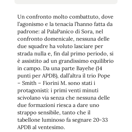
tamaño
tamaño
de
de
fuente.
Un confronto molto combattuto, dove
de
fuente
l’agonismo e la tenacia l’hanno fatta da
fuente.
padrone: al PalaPanico di Sora, nel
confronto domenicale, nessuna delle
due squadre ha voluto lasciare per
strada nulla e, fin dal primo periodo, si
è assistito ad un grandissimo equilibrio
in campo. Da una parte Bayehe (14
punti per APDB), dall’altra il trio Pope
– Smith – Fiorini M. sono stati i
protagonisti: i primi venti minuti
scivolano via senza che nessuna delle
due formazioni riesca a dare uno
strappo sensibile, tanto che il
tabellone luminoso fa segnare 20-33
APDB al ventesimo.