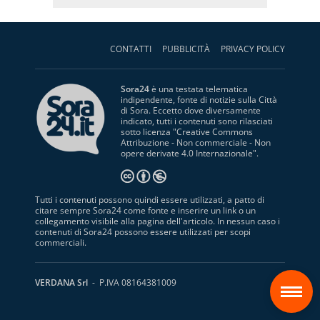
CONTATTI
PUBBLICITÀ
PRIVACY POLICY
Sora24
è una testata telematica
indipendente, fonte di notizie sulla Città
di Sora. Eccetto dove diversamente
indicato, tutti i contenuti sono rilasciati
sotto licenza "
Creative Commons
Attribuzione - Non commerciale - Non
opere derivate 4.0 Internazionale
".
Tutti i contenuti possono quindi essere utilizzati, a patto di
citare sempre Sora24 come fonte e inserire un link o un
collegamento visibile alla pagina dell'articolo. In nessun caso i
contenuti di Sora24 possono essere utilizzati per scopi
commerciali.
S
VERDANA Srl
- P.IVA 08164381009