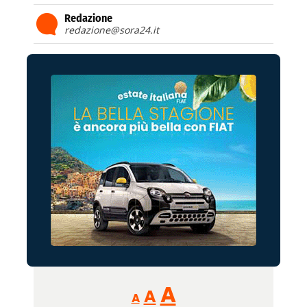
Redazione
redazione@sora24.it
Reducir
Aumentar
Restablecer
A
A
A
tamaño