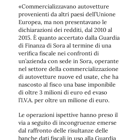
de
fuente.
«Commercializzavano autovetture
de
fuente
provenienti da altri paesi dell’Unione
fuente.
Europea, ma non presentavano le
dichiarazioni dei redditi, dal 2010 al
2015. È quanto accertato dalla Guardia
di Finanza di Sora al termine di una
verifica fiscale nei confronti di
un’azienda con sede in Sora, operante
nel settore della commercializzazione
di autovetture nuove ed usate, che ha
nascosto al fisco una base imponibile
di oltre 3 milioni di euro ed evaso
l’I.V.A. per oltre un milione di euro.
Le operazioni ispettive hanno preso il
via a seguito di incongruenze emerse
dal raffronto delle risultanze delle
banche dati fiscali in uso alla Guardia