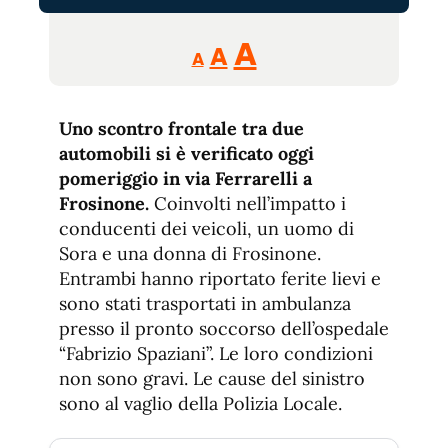
Reducir
Aumentar
Restablecer
A
A
A
tamaño
tamaño
tamaño
de
de
fuente.
Uno scontro frontale tra due
de
fuente
automobili si è verificato oggi
fuente.
pomeriggio in via Ferrarelli a
Frosinone.
Coinvolti nell’impatto i
conducenti dei veicoli, un uomo di
Sora e una donna di Frosinone.
Entrambi hanno riportato ferite lievi e
sono stati trasportati in ambulanza
presso il pronto soccorso dell’ospedale
“Fabrizio Spaziani”. Le loro condizioni
non sono gravi. Le cause del sinistro
sono al vaglio della Polizia Locale.