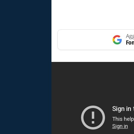
Agg
Fon