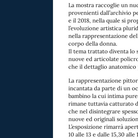
La mostra raccoglie un nucl
provenienti dall’archivio per
e il 2018, nella quale si pr
l’evoluzione artistica plu
nella rappresentazione dell
corpo della donna.
Il tema trattato diventa l
nuove ed articolate policro
che il dettaglio anatomico
La rappresentazione pittori
incantata da parte di un o
bambino la cui intima purez
rimane tuttavia catturato d
che nel disintegrare spess
nuove ed originali soluzion
L’esposizione rimarrà aperta
10 alle 13 e dalle 15,30 alle 