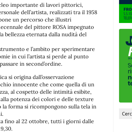
eo importante di lavori pittorici,
sonale dell’artista, realizzati tra il 1958
opone un percorso che illustri
ridecennale del pittore ROSA impegnato
a bellezza eternata dalla nudità del
o strumento e l’ambito per sperimentare
mie in cui l’artista si perde al punto
 passare in second’ordine.
ca si origina dall’osservazione
cchio innocente che come quella di un
za, al cospetto delle intimità esibite,
alla potenza dei colori e delle texture
o la forma si ricompongono sulla tela in
i.
 fino al 22 ottobre, tutti i giorni dalle
19,30.