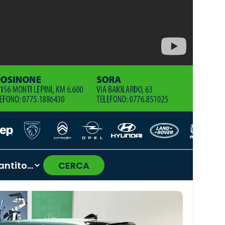
CERCA
›