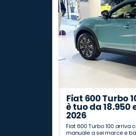
Romeo
Rover
Fiat 600 Turbo 1
è tuo da 18.950 
2026
Fiat 600 Turbo 100 arriva
manuale a sei marce e bag