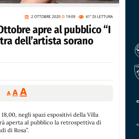
2 OTTOBRE 2020
19:09
41"
DI LETTURA
Ottobre apre al pubblico “I
tra dell’artista sorano
Reducir
Aumentar
Restablecer
A
A
A
tamaño
tamaño
tamaño
de
de
fuente.
18,00, negli spazi espositivi della Villa
de
fuente
 aperta al pubblico la retrospettiva di
fuente.
di di Rosa”.