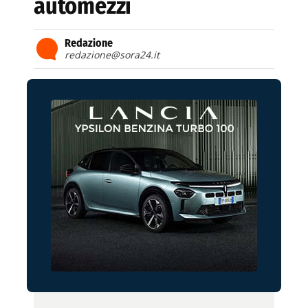
automezzi
Redazione
redazione@sora24.it