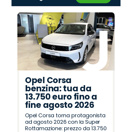
‹
›
Promo
Promo
Promo
Promo
Promo
Promo
Promo
Promo
Promo
Promo
Promo
Promo
Promo
Promo
Promo
Cupra
Abarth
Opel
Peugeot
Fiat
Jeep
Lancia
Hyundai
Land
Citroën
Mazda
Alfa
Jaecoo
Omoda
Seat
Rover
Romeo
Opel Corsa
benzina: tua da
13.750 euro fino a
fine agosto 2026
Opel Corsa torna protagonista
ad agosto 2026 con la Super
Rottamazione: prezzo da 13.750