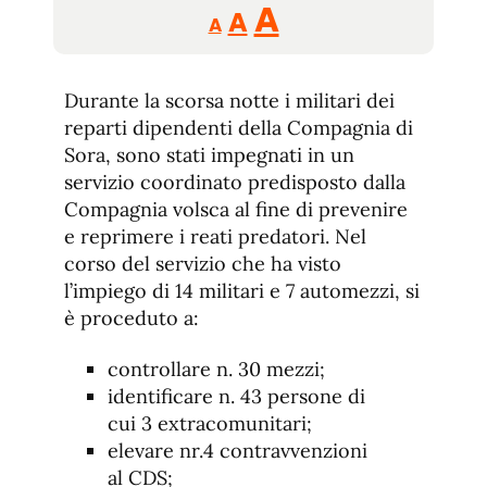
Reducir
Aumentar
Restablecer
A
A
A
tamaño
tamaño
tamaño
de
de
fuente.
Durante la scorsa notte i militari dei
de
fuente
reparti dipendenti della Compagnia di
fuente.
Sora, sono stati impegnati in un
servizio coordinato predisposto dalla
Compagnia volsca al fine di prevenire
e reprimere i reati predatori. Nel
corso del servizio che ha visto
l’impiego di 14 militari e 7 automezzi, si
è proceduto a:
controllare n. 30 mezzi;
identificare n. 43 persone di
cui 3 extracomunitari;
elevare nr.4 contravvenzioni
al CDS;