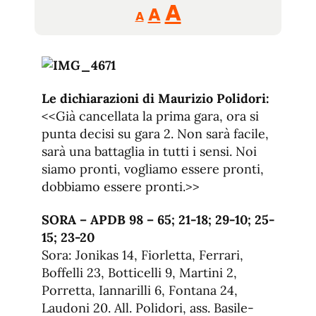
Reducir
Aumentar
Restablecer
A
A
A
tamaño
tamaño
tamaño
de
de
fuente.
de
fuente
fuente.
Le dichiarazioni di Maurizio Polidori:
<<Già cancellata la prima gara, ora si
punta decisi su gara 2. Non sarà facile,
sarà una battaglia in tutti i sensi. Noi
siamo pronti, vogliamo essere pronti,
dobbiamo essere pronti.>>
SORA – APDB 98 – 65; 21-18; 29-10; 25-
15; 23-20
Sora: Jonikas 14, Fiorletta, Ferrari,
Boffelli 23, Botticelli 9, Martini 2,
Porretta, Iannarilli 6, Fontana 24,
Laudoni 20. All. Polidori, ass. Basile-