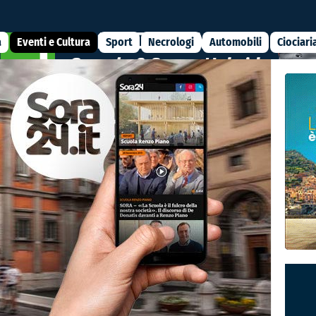
a
Eventi e Cultura
Sport
Necrologi
Automobili
Ciociari