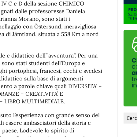
fuente.
si IV C e D della sezione CHIMICO
pagnati dalle professoresse Daniela
arianna Morano, sono stati i
mellaggio con Östersund, meravigliosa
ea di Jämtland, situata a 558 Km a nord
le e didattico dell’”avventura”. Per una
i sono stati studenti dell’Europa e
hi portoghesi, francesi, cechi e svedesi
idattico sulla base di argomenti
mento a parole chiave quali DIVERSITA’ –
RANZE – CREATIVITA’ E
– LIBRO MULTIMEDIALE.
ssuto l’esperienza con grande senso del
i essere ambasciatori della storia e
o paese. Lodevole lo spirito di