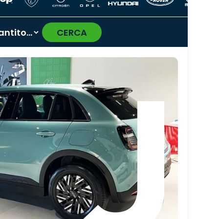
CERCA
›