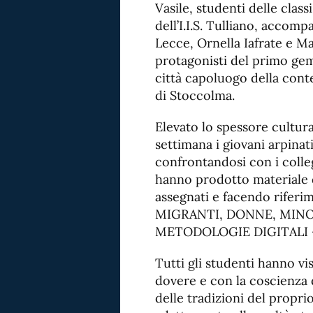
Vasile, studenti delle clas
dell’I.I.S. Tulliano, accom
Lecce, Ornella Iafrate e M
protagonisti del primo ge
città capoluogo della cont
di Stoccolma.
Elevato lo spessore cultura
settimana i giovani arpinat
confrontandosi con i colleg
hanno prodotto materiale d
assegnati e facendo riferi
MIGRANTI, DONNE, MINO
METODOLOGIE DIGITALI 
Tutti gli studenti hanno vi
dovere e con la coscienza d
delle tradizioni del propri