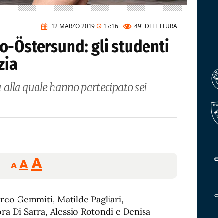
12 MARZO 2019
17:16
49"
DI LETTURA
o-Östersund: gli studenti
zia
 alla quale hanno partecipato sei
Reducir
Aumentar
Restablecer
A
A
A
tamaño
tamaño
tamaño
de
de
fuente.
arco Gemmiti, Matilde Pagliari,
de
fuente
a Di Sarra, Alessio Rotondi e Denisa