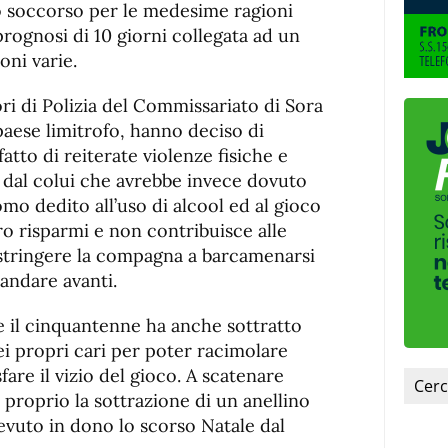
o soccorso per le medesime ragioni
ognosi di 10 giorni collegata ad un
oni varie.
ri di Polizia del Commissariato di Sora
paese limitrofo, hanno deciso di
fatto di reiterate violenze fisiche e
 dal colui che avrebbe invece dovuto
omo dedito all’uso di alcool ed al gioco
oro risparmi e non contribuisce alle
ostringere la compagna a barcamenarsi
 andare avanti.
e il cinquantenne ha anche sottratto
dei propri cari per poter racimolare
are il vizio del gioco. A scatenare
a proprio la sottrazione di un anellino
icevuto in dono lo scorso Natale dal