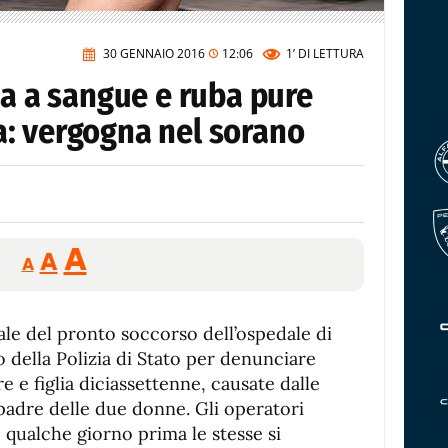
30 GENNAIO 2016
12:06
1’
DI LETTURA
ia a sangue e ruba pure
lia: vergogna nel sorano
Reducir
Aumentar
Restablecer
A
A
A
tamaño
tamaño
tamaño
de
de
fuente.
nale del pronto soccorso dell’ospedale di
de
fuente
o della Polizia di Stato per denunciare
fuente.
e e figlia diciassettenne, causate dalle
adre delle due donne. Gli operatori
qualche giorno prima le stesse si