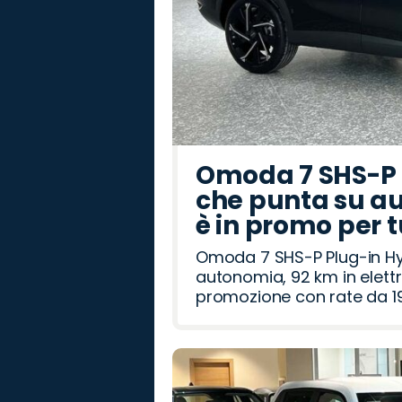
Omoda 7 SHS-P P
che punta su au
è in promo per 
Omoda 7 SHS-P Plug-in Hybr
autonomia, 92 km in elettr
promozione con rate da 19