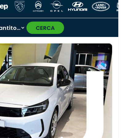
CERCA
›