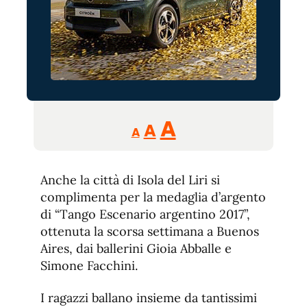
Reducir
Aumentar
Restablecer
A
A
A
tamaño
tamaño
tamaño
de
de
fuente.
Anche la città di Isola del Liri si
de
fuente
complimenta per la medaglia d’argento
fuente.
di “Tango Escenario argentino 2017”,
ottenuta la scorsa settimana a Buenos
Aires, dai ballerini Gioia Abballe e
Simone Facchini.
I ragazzi ballano insieme da tantissimi