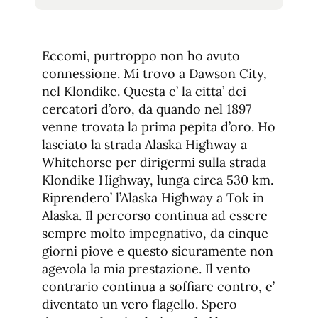
tamaño
tamaño
de
de
fuente.
de
fuente
Eccomi, purtroppo non ho avuto
fuente.
connessione. Mi trovo a Dawson City,
nel Klondike. Questa e’ la citta’ dei
cercatori d’oro, da quando nel 1897
venne trovata la prima pepita d’oro. Ho
lasciato la strada Alaska Highway a
Whitehorse per dirigermi sulla strada
Klondike Highway, lunga circa 530 km.
Riprendero’ l’Alaska Highway a Tok in
Alaska. Il percorso continua ad essere
sempre molto impegnativo, da cinque
giorni piove e questo sicuramente non
agevola la mia prestazione. Il vento
contrario continua a soffiare contro, e’
diventato un vero flagello. Spero