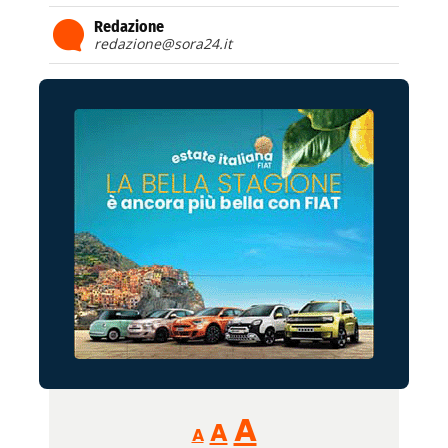
Redazione
redazione@sora24.it
Reducir
Aumentar
Restablecer
A
A
A
tamaño