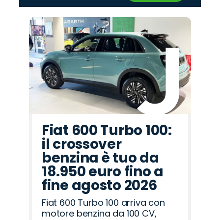
‹
›
Promo
Promo
Promo
Promo
Promo
Promo
Promo
Promo
Promo
Promo
Promo
Promo
Promo
Promo
Promo
Alfa
Omoda
Fiat
Lancia
Seat
Peugeot
Hyundai
Citroën
Abarth
Cupra
Jaecoo
Jeep
Land
Mazda
Opel
Romeo
Rover
Fiat 600 Turbo 100:
il crossover
benzina è tuo da
18.950 euro fino a
fine agosto 2026
Fiat 600 Turbo 100 arriva con
motore benzina da 100 CV,