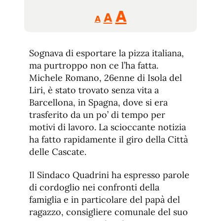
Reducir
Aumentar
Restablecer
A
A
A
tamaño
tamaño
tamaño
de
de
fuente.
Sognava di esportare la pizza italiana,
de
fuente
ma purtroppo non ce l’ha fatta.
fuente.
Michele Romano, 26enne di Isola del
Liri, è stato trovato senza vita a
Barcellona, in Spagna, dove si era
trasferito da un po’ di tempo per
motivi di lavoro. La scioccante notizia
ha fatto rapidamente il giro della Città
delle Cascate.
Il Sindaco Quadrini ha espresso parole
di cordoglio nei confronti della
famiglia e in particolare del papà del
ragazzo, consigliere comunale del suo