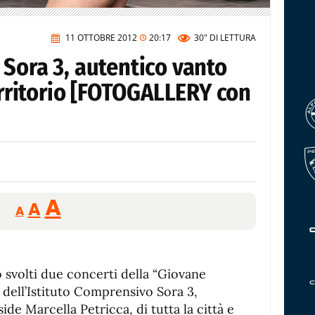
11 OTTOBRE 2012
20:17
30"
DI LETTURA
Sora 3, autentico vanto
territorio [FOTOGALLERY con
Reducir
Aumentar
Restablecer
A
A
A
tamaño
tamaño
tamaño
de
de
fuente.
de
fuente
o svolti due concerti della “Giovane
fuente.
 dell’Istituto Comprensivo Sora 3,
ide Marcella Petricca, di tutta la città e