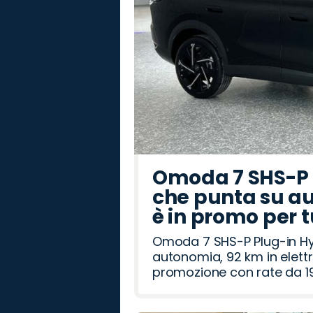
Omoda 7 SHS-P P
che punta su au
è in promo per 
Omoda 7 SHS-P Plug-in Hybr
autonomia, 92 km in elettr
promozione con rate da 19