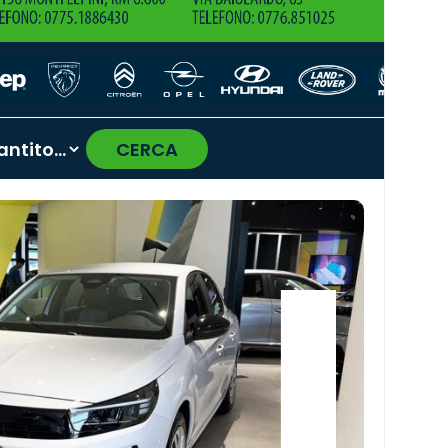
CERCA
›