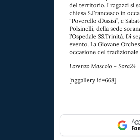
del territorio. I ragazzi si
chiesa S.Francesco in occa
“Poverello d’Assisi”, e Saba
Polsinelli, della sede soran
l’Ospedale SS.Trinità. Di se
evento. La Giovane Orchestr
occasione del tradizionale
Lorenzo Mascolo – Sora24
[nggallery id=668]
Agg
Fon