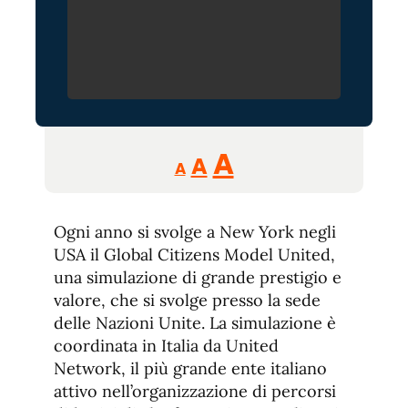
Reducir
Aumentar
Restablecer
A
A
A
tamaño
tamaño
tamaño
de
de
fuente.
Ogni anno si svolge a New York negli
de
fuente
USA il Global Citizens Model United,
fuente.
una simulazione di grande prestigio e
valore, che si svolge presso la sede
delle Nazioni Unite. La simulazione è
coordinata in Italia da United
Network, il più grande ente italiano
attivo nell’organizzazione di percorsi