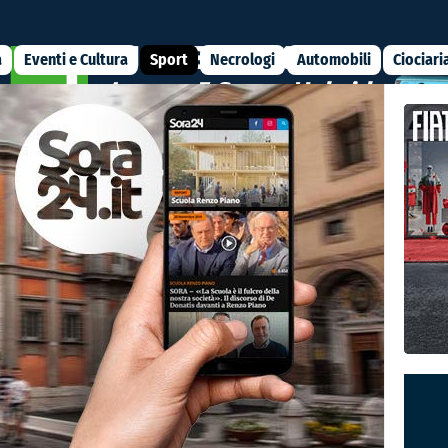
a
Eventi e Cultura
Sport
Necrologi
Automobili
Ciociari