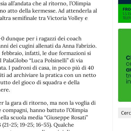
fuente.
ia all’andata che al ritorno, l’Olimpia
imo atto della kermesse. Ad attenderla al
altra semifinale tra Victoria Volley e
-0 dunque per i ragazzi dei coach
nni dei cugini allenati da Anna Fabrizio.
 febbraio, infatti, le due formazioni si
l PalaGlobo “Luca Polsinelli” di via
ta. I padroni di casa, in poco più di 40
iti ad archiviare la pratica con un netto
rutto del gioco di squadra e della
nere.
r la gara di ritorno, ma non la voglia di
e compagni, hanno battuto l’Olimpia
della scuola media “Giuseppe Rosati”
 (21-25; 19-25; 16-55). Qualche