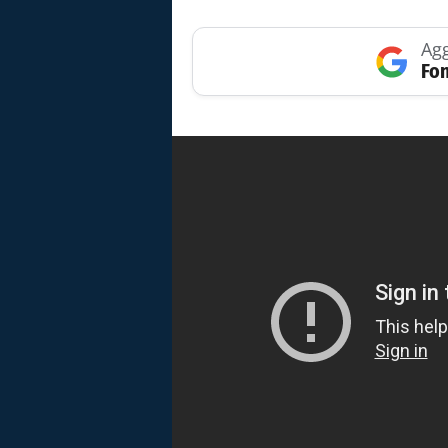
Agg
Fon