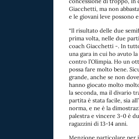
concessione di troppo, in 
Giacchetti, ma non abbastan
e le giovani leve possono es
“Il risultato delle due semi
prima volta, nelle due parti
coach Giacchetti -. In tutt
una gara in cui ho avuto l
contro l’Olimpia. Ho un o
possa fare molto bene. Sic
grande, anche se non dovess
hanno giocato molto molto
la seconda, ma il divario tr
partita è stata facile, sia a
norma, e ne è la dimostrazi
palestra e vincere 3-0 è d
ragazzini di 13-14 anni.
Menzione particolare per i