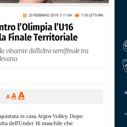
20 FEBBRAIO 2019
11:04
1’
DI LETTURA
ntro l’Olimpia l’U16
la Finale Territoriale
a vincente dell’altra semifinale tra
Olevano.
Reducir
Aumentar
Restablecer
A
A
A
tamaño
tamaño
tamaño
de
de
fuente.
onquistata in casa Argos Volley. Dopo
de
fuente
olta dell’Under 16 maschile che