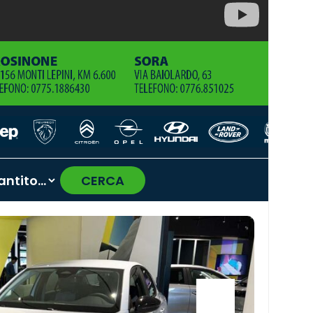
CERCA
›