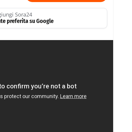
iungi Sora24
te preferita su Google