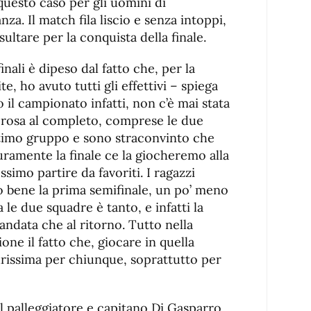
questo caso per gli uomini di
za. Il match fila liscio e senza intoppi,
ultare per la conquista della finale.
finali è dipeso dal fatto che, per la
te, ho avuto tutti gli effettivi – spiega
o il campionato infatti, non c’è mai stata
a rosa al completo, comprese le due
ttimo gruppo e sono straconvinto che
uramente la finale ce la giocheremo alla
imo partire da favoriti. I ragazzi
 bene la prima semifinale, un po’ meno
a le due squadre è tanto, e infatti la
ll’andata che al ritorno. Tutto nella
one il fatto che, giocare in quella
urissima per chiunque, soprattutto per
l palleggiatore e capitano Di Gasparro