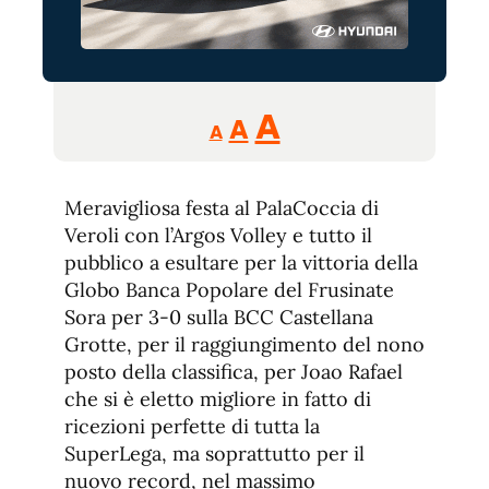
Reducir
Aumentar
Restablecer
A
A
A
tamaño
tamaño
tamaño
de
de
fuente.
Meravigliosa festa al PalaCoccia di
de
fuente
Veroli con l’Argos Volley e tutto il
fuente.
pubblico a esultare per la vittoria della
Globo Banca Popolare del Frusinate
Sora per 3-0 sulla BCC Castellana
Grotte, per il raggiungimento del nono
posto della classifica, per Joao Rafael
che si è eletto migliore in fatto di
ricezioni perfette di tutta la
SuperLega, ma soprattutto per il
nuovo record, nel massimo