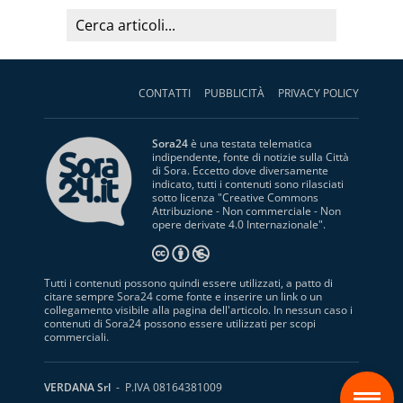
CONTATTI
PUBBLICITÀ
PRIVACY POLICY
Sora24
è una testata telematica
indipendente, fonte di notizie sulla Città
di Sora. Eccetto dove diversamente
indicato, tutti i contenuti sono rilasciati
sotto licenza "
Creative Commons
Attribuzione - Non commerciale - Non
opere derivate 4.0 Internazionale
".
Tutti i contenuti possono quindi essere utilizzati, a patto di
citare sempre Sora24 come fonte e inserire un link o un
collegamento visibile alla pagina dell'articolo. In nessun caso i
contenuti di Sora24 possono essere utilizzati per scopi
commerciali.
S
VERDANA Srl
- P.IVA 08164381009