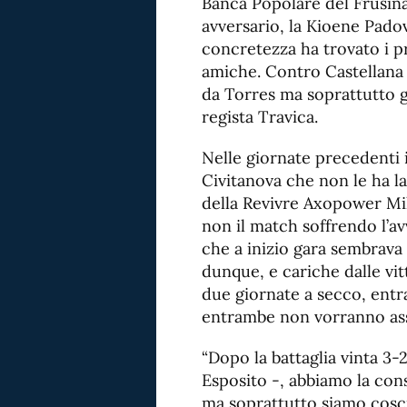
Banca Popolare del Frusin
avversario, la Kioene Pad
concretezza ha trovato i pr
amiche. Contro Castellana G
da Torres ma soprattutto g
regista Travica.
Nelle giornate precedenti
Civitanova che non le ha la
della Revivre Axopower Mil
non il match soffrendo l’a
che a inizio gara sembrava
dunque, e cariche dalle vi
due giornate a secco, entr
entrambe non vorranno as
“Dopo la battaglia vinta 3-
Esposito -, abbiamo la con
ma soprattutto siamo cosci