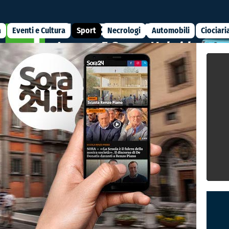
a
Eventi e Cultura
Sport
Necrologi
Automobili
Ciociari