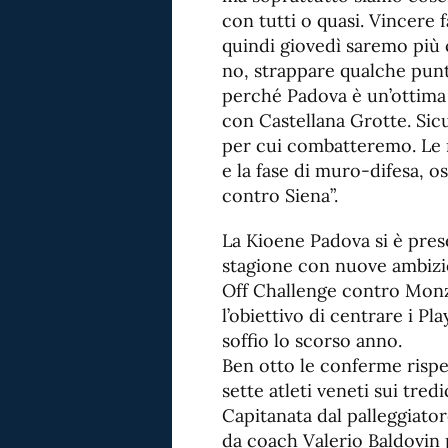
con tutti o quasi. Vincere 
quindi giovedì saremo più 
no, strappare qualche pun
perché Padova è un’ottima 
con Castellana Grotte. Sic
per cui combatteremo. Le 
e la fase di muro-difesa, o
contro Siena”.
La Kioene Padova si è prese
stagione con nuove ambizio
Off Challenge contro Monza
l’obiettivo di centrare i P
soffio lo scorso anno.
Ben otto le conferme rispet
sette atleti veneti sui tredi
Capitanata dal palleggiato
da coach Valerio Baldovin