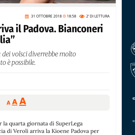
31 OTTOBRE 2018
18:58
2’
DI LETTURA
riva il Padova. Bianconeri
lia”
a dei volsci diverrebbe molto
o è possibile.
Reducir
Aumentar
Restablecer
A
A
A
tamaño
tamaño
tamaño
de
de
fuente.
r la quarta giornata di SuperLega
de
fuente
a di Veroli arriva la Kioene Padova per