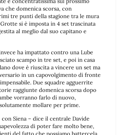
ate è concentratissima sul prossimo
ova che domenica scorsa, con
imi tre punti della stagione tra le mura
rotte si è imposta in 4 set trascinata
estita al meglio dal suo capitano e
 invece ha impattato contro una Lube
sciato scampo in tre set, e poi in casa
ano dove è riuscita a vincere un set ma
vversario in un capovolgimento di fronte
 impensabile. Due squadre agguerrite
ttorie raggiunte domenica scorsa dopo
ambe vorranno farlo di nuovo,
solutamente mollare per prime.
2 con Siena – dice il centrale Davide
sapevolezza di poter fare molto bene,
enti del fatto che possiamo battercela