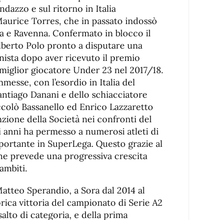
ndazzo e sul ritorno in Italia
aurice Torres, che in passato indossò
ta e Ravenna. Confermato in blocco il
Alberto Polo pronto a disputare una
ista dopo aver ricevuto il premio
miglior giocatore Under 23 nel 2017/18.
sse, con l’esordio in Italia del
antiago Danani e dello schiacciatore
ccolò Bassanello ed Enrico Lazzaretto
nzione della Società nei confronti del
i anni ha permesso a numerosi atleti di
portante in SuperLega. Questo grazie al
e prevede una progressiva crescita
 ambiti.
 Matteo Sperandio, a Sora dal 2014 al
orica vittoria del campionato di Serie A2
alto di categoria, e della prima