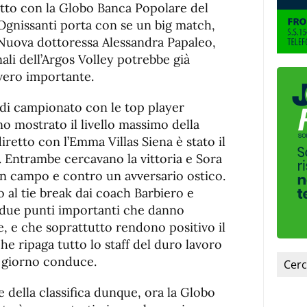
fuente.
tto con la Globo Banca Popolare del
 Ognissanti porta con se un big match,
 Nuova dottoressa Alessandra Papaleo,
nali dell’Argos Volley potrebbe già
vvero importante.
o di campionato con le top player
 mostrato il livello massimo della
retto con l’Emma Villas Siena è stato il
 Entrambe cercavano la vittoria e Sora
 un campo e contro un avversario ostico.
o al tie break dai coach Barbiero e
, due punti importanti che danno
, e che soprattutto rendono positivo il
 ripaga tutto lo staff del duro lavoro
 giorno conduce.
e della classifica dunque, ora la Globo