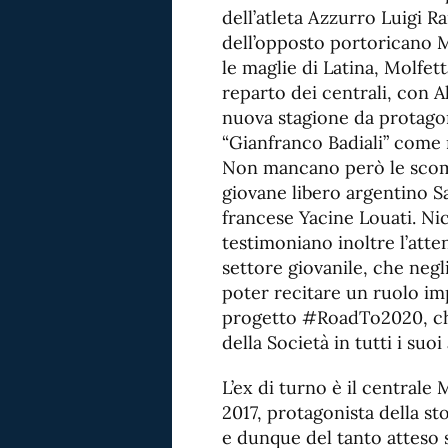
dell’atleta Azzurro Luigi Ra
dell’opposto portoricano M
le maglie di Latina, Molfet
reparto dei centrali, con 
nuova stagione da protagon
“Gianfranco Badiali” come 
Non mancano però le scomme
giovane libero argentino S
francese Yacine Louati. Ni
testimoniano inoltre l’atte
settore giovanile, che negl
poter recitare un ruolo im
progetto #RoadTo2020, ch
della Società in tutti i suoi
L’ex di turno è il centrale
2017, protagonista della st
e dunque del tanto atteso s