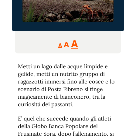
Reducir
Aumentar
Restablecer
A
A
A
tamaño
tamaño
tamaño
de
de
fuente.
Metti un lago dalle acque limpide e
de
fuente
gelide, metti un nutrito gruppo di
fuente.
ragazzotti immersi fino alle cosce e lo
scenario di Posta Fibreno si tinge
magicamente di bianconero, tra la
curiosità dei passanti.
E’ quel che succede quando gli atleti
della Globo Banca Popolare del
Frusinate Sora, dopo l’allenamento, si