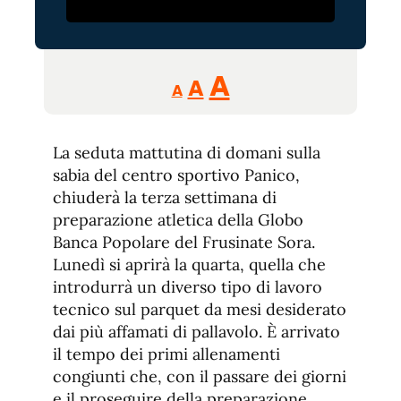
Reducir
Aumentar
Restablecer
A
A
A
tamaño
tamaño
tamaño
de
de
fuente.
La seduta mattutina di domani sulla
de
fuente
sabia del centro sportivo Panico,
fuente.
chiuderà la terza settimana di
preparazione atletica della Globo
Banca Popolare del Frusinate Sora.
Lunedì si aprirà la quarta, quella che
introdurrà un diverso tipo di lavoro
tecnico sul parquet da mesi desiderato
dai più affamati di pallavolo. È arrivato
il tempo dei primi allenamenti
congiunti che, con il passare dei giorni
e il proseguire della preparazione