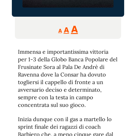
Reducir
Aumentar
Restablecer
A
A
A
tamaño
tamaño
tamaño
de
de
fuente.
Immensa e importantissima vittoria
de
fuente
per 1-3 della Globo Banca Popolare del
fuente.
Frusinate Sora al Pala De Andrè di
Ravenna dove la Consar ha dovuto
togliersi il cappello di fronte a un
avversario deciso e determinato,
sempre con la testa in campo
concentrata sul suo gioco.
Inizia dunque con il gas a martello lo
sprint finale dei ragazzi di coach
Barbiero che, a meno cinque gare dal