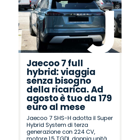
Land
Alfa
Fiat
Opel
Hyundai
Mazda
Jeep
Jaecoo
Cupra
Peugeot
Citroën
Seat
Abarth
Omoda
Lancia
Rover
Romeo
Jaecoo 7 full
hybrid: viaggia
senza bisogno
della ricarica. Ad
agosto è tuo da 179
euro al mese
Jaecoo 7 SHS-H adotta il Super
Hybrid System di terza
generazione con 224 CV,
motore 1.5 TGDI, doppia unità