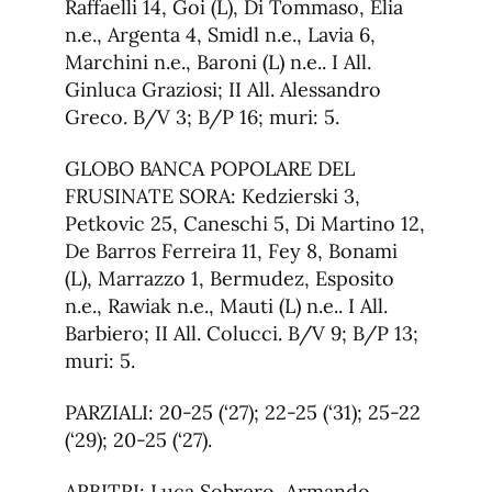
Raffaelli 14, Goi (L), Di Tommaso, Elia
n.e., Argenta 4, Smidl n.e., Lavia 6,
Marchini n.e., Baroni (L) n.e.. I All.
Ginluca Graziosi; II All. Alessandro
Greco. B/V 3; B/P 16; muri: 5.
GLOBO BANCA POPOLARE DEL
FRUSINATE SORA: Kedzierski 3,
Petkovic 25, Caneschi 5, Di Martino 12,
De Barros Ferreira 11, Fey 8, Bonami
(L), Marrazzo 1, Bermudez, Esposito
n.e., Rawiak n.e., Mauti (L) n.e.. I All.
Barbiero; II All. Colucci. B/V 9; B/P 13;
muri: 5.
PARZIALI: 20-25 (‘27); 22-25 (‘31); 25-22
(‘29); 20-25 (‘27).
ARBITRI: Luca Sobrero, Armando