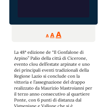
Reducir
Aumentar
Restablecer
A
A
A
tamaño
tamaño
tamaño
de
de
fuente.
La 48ª edizione de “Il Gonfalone di
de
fuente
Arpino” Palio della città di Cicerone,
fuente.
evento clou dell’estate arpinate e uno
dei principali eventi tradizionali della
Regione Lazio si conclude con la
vittoria e l’assegnazione del drappo
realizzato da Maurizio Mastroianni per
il terzo anno consecutivo al quartiere
Ponte, con 6 punti di distanza dal
Vignepiane e Vallone che si è