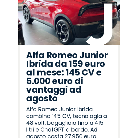
Fiat
Citroën
Omoda
Alfa
Seat
Abarth
Land
Opel
Mazda
Jeep
Peugeot
Hyundai
Lancia
Jaecoo
Cupra
Romeo
Rover
Alfa Romeo Junior
Ibrida da 159 euro
al mese: 145 CV e
5.000 euro di
vantaggi ad
agosto
Alfa Romeo Junior Ibrida
combina 145 CV, tecnologia a
48 volt, bagagliaio fino a 415
litri e ChatGPT a bordo. Ad
agosto costa 27.950 euro.