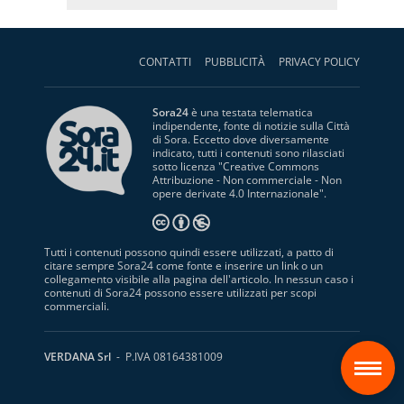
CONTATTI
PUBBLICITÀ
PRIVACY POLICY
Sora24
è una testata telematica
indipendente, fonte di notizie sulla Città
di Sora. Eccetto dove diversamente
indicato, tutti i contenuti sono rilasciati
sotto licenza "
Creative Commons
Attribuzione - Non commerciale - Non
opere derivate 4.0 Internazionale
".
Tutti i contenuti possono quindi essere utilizzati, a patto di
citare sempre Sora24 come fonte e inserire un link o un
collegamento visibile alla pagina dell'articolo. In nessun caso i
contenuti di Sora24 possono essere utilizzati per scopi
commerciali.
S
VERDANA Srl
- P.IVA 08164381009