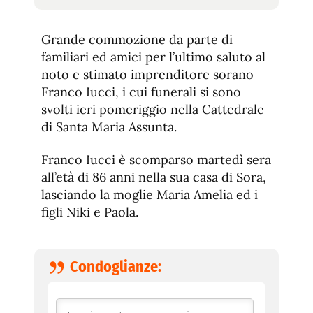
tamaño
tamaño
de
de
fuente.
Grande commozione da parte di
de
fuente
familiari ed amici per l’ultimo saluto al
fuente.
noto e stimato imprenditore sorano
Franco Iucci, i cui funerali si sono
svolti ieri pomeriggio nella Cattedrale
di Santa Maria Assunta.
Franco Iucci è scomparso martedì sera
all’età di 86 anni nella sua casa di Sora,
lasciando la moglie Maria Amelia ed i
figli Niki e Paola.
Condoglianze: