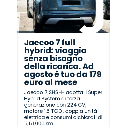
Romeo
Rover
Jaecoo 7 full
hybrid: viaggia
senza bisogno
della ricarica. Ad
agosto è tuo da 179
euro al mese
Jaecoo 7 SHS-H adotta il Super
Hybrid System di terza
generazione con 224 CV,
motore 1.5 TGDI, doppia unità
elettrica e consumi dichiarati di
5,5 l/100 km.