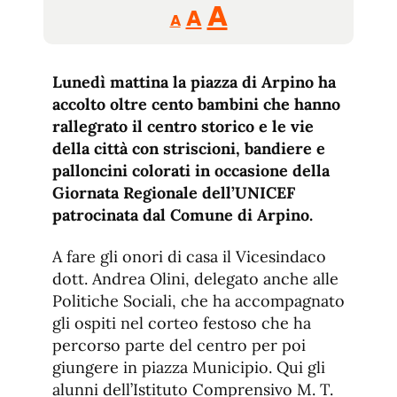
Reducir
Aumentar
Restablecer
A
A
A
tamaño
tamaño
tamaño
de
de
fuente.
Lunedì mattina la piazza di Arpino ha
de
fuente
accolto oltre cento bambini che hanno
fuente.
rallegrato il centro storico e le vie
della città con striscioni, bandiere e
palloncini colorati in occasione della
Giornata Regionale dell’UNICEF
patrocinata dal Comune di Arpino.
A fare gli onori di casa il Vicesindaco
dott. Andrea Olini, delegato anche alle
Politiche Sociali, che ha accompagnato
gli ospiti nel corteo festoso che ha
percorso parte del centro per poi
giungere in piazza Municipio. Qui gli
alunni dell’Istituto Comprensivo M. T.