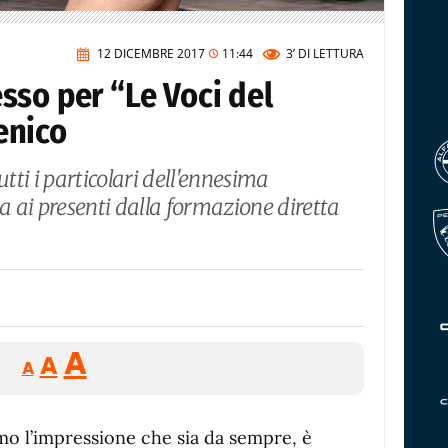
12 DICEMBRE 2017
11:44
3’
DI LETTURA
sso per “Le Voci del
enico
ti i particolari dell'ennesima
 ai presenti dalla formazione diretta
Reducir
Aumentar
Restablecer
A
A
A
tamaño
tamaño
tamaño
de
de
fuente.
o l’impressione che sia da sempre, è