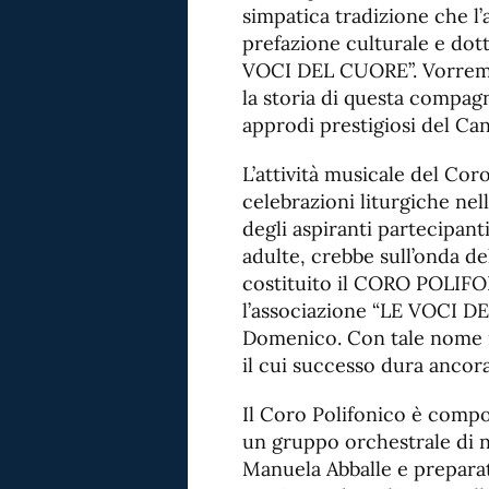
simpatica tradizione che l’
prefazione culturale e dott
VOCI DEL CUORE”. Vorremm
la storia di questa compagni
approdi prestigiosi del Ca
L’attività musicale del Cor
celebrazioni liturgiche ne
degli aspiranti partecipan
adulte, crebbe sull’onda del
costituito il CORO POLI
l’associazione “LE VOCI D
Domenico. Con tale nome il
il cui successo dura ancora
Il Coro Polifonico è compos
un gruppo orchestrale di n
Manuela Abballe e preparat