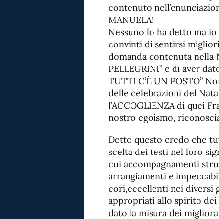
contenuto nell’enunciaz
MANUELA!
Nessuno lo ha detto ma io
convinti di sentirsi miglior
domanda contenuta nella 
PELLEGRINI” e di aver dato
TUTTI C’È UN POSTO” Non 
delle celebrazioni del Nata
l’ACCOGLIENZA di quei Fra
nostro egoismo, riconosc
Detto questo credo che tutt
scelta dei testi nel loro si
cui accompagnamenti strume
arrangiamenti e impeccabili
cori,eccellenti nei diversi 
appropriati allo spirito de
dato la misura dei migliora