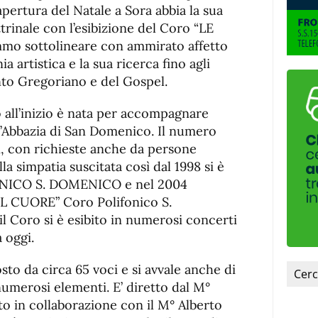
de
fuente
apertura del Natale a Sora abbia la sua
fuente.
trinale con l’esibizione del Coro “LE
o sottolineare con ammirato affetto
a artistica e la sua ricerca fino agli
nto Gregoriano e del Gospel.
o all’inizio è nata per accompagnare
ll’Abbazia di San Domenico. Il numero
ti, con richieste anche da persone
la simpatia suscitata così dal 1998 si è
FONICO S. DOMENICO e nel 2004
EL CUORE” Coro Polifonico S.
 Coro si è esibito in numerosi concerti
 oggi.
to da circa 65 voci e si avvale anche di
umerosi elementi. E’ diretto dal M°
o in collaborazione con il M° Alberto