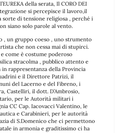
i l’EUREKA della serata, Il CORO DEI
egrazione si percepisce il lavoro,il
a sorte di tensione religiosa , perché i
on siano solo parole al vento.
co , un gruppo coeso , uno strumento
rtista che non cessa mai di stupirci.
a e come è costume poderoso
asilica stracolma , pubblico attento e
à in rappresentanza della Provincia
drini e il Direttore Patrizi, il
uni del Lacerno e del Fibreno, i
a, Castelliri, il dott. D’Ambrosio,
ario, per le Autorità militari i
a CC Cap. Iacovacci Valentino, le
utica e Carabinieri, per le autorità
bbazia di S.Domenico che ci permettono
 Natale in armonia e graditissimo ci ha