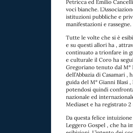
Petricca ed Emilio Cancelli
voci bianche. L’Associazio
istituzioni pubbliche e priv
manifestazioni e rassegne.
Tutte le volte che si è esib
e su questi allori ha , attra
continuato a trionfare in gr
e culturale il Coro ha seg
Gregoriano tenuto dal M°
dell’Abbazia di Casamari , 
guida del M° Gianni Blasi ,
potendosi quindi confrontar
nazionale ed internazionale 
Mediaset e ha registrato 2 
Da questa felice intuizione
Leggero Gospel , che ha impo
esibizioni. L’intento dei co