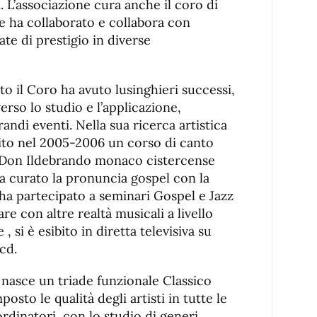
. L’associazione cura anche il coro di
ne ha collaborato e collabora con
ate di prestigio in diverse
ito il Coro ha avuto lusinghieri successi,
verso lo studio e l’applicazione,
andi eventi. Nella sua ricerca artistica
uito nel 2005-2006 un corso di canto
 Don Ildebrando monaco cistercense
ha curato la pronuncia gospel con la
 ha partecipato a seminari Gospel e Jazz
e con altre realtà musicali a livello
, si è esibito in diretta televisiva su
cd.
 nasce un triade funzionale Classico
sto le qualità degli artisti in tutte le
ordinatori, con lo studio di generi