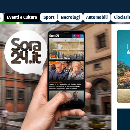
a
Eventi e Cultura
Sport
Necrologi
Automobili
Ciociari