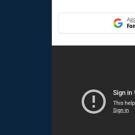
Agg
Fon