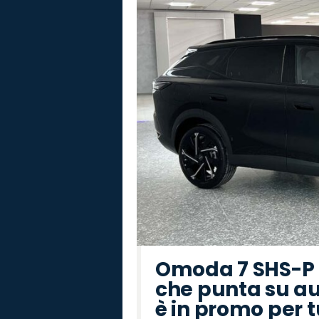
Omoda 7 SHS-P P
che punta su au
è in promo per 