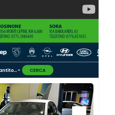
CERCA
›