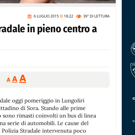
6 LUGLIO 2015
18:22
39"
DI LETTURA
radale in pieno centro a
Reducir
Aumentar
Restablecer
A
A
A
tamaño
tamaño
tamaño
de
de
fuente.
dale oggi pomeriggio in Lungoliri
de
fuente
ttadino di Sora. Stando alle prime
fuente.
 sono rimasti coinvolti un bus di linea
a serie di automobili. Le cause del
la Polizia Stradale intervenuta poco