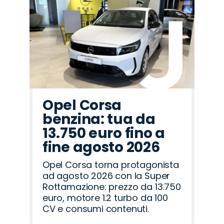
Promo
Promo
Promo
Promo
Promo
Promo
Promo
Promo
Promo
Promo
Promo
Promo
Promo
Promo
Promo
Alfa
Opel
Hyundai
Jeep
Jaecoo
Peugeot
Citroën
Abarth
Omoda
Cupra
Mazda
Land
Lancia
Seat
Fiat
Romeo
Rover
Opel Corsa
benzina: tua da
13.750 euro fino a
fine agosto 2026
Opel Corsa torna protagonista
ad agosto 2026 con la Super
Rottamazione: prezzo da 13.750
euro, motore 1.2 turbo da 100
CV e consumi contenuti.