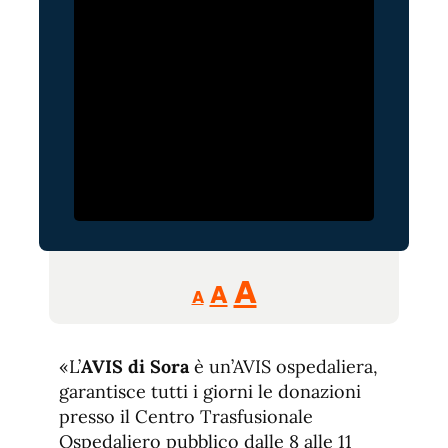
Reducir
Aumentar
Restablecer
A
A
A
tamaño
tamaño
tamaño
de
de
fuente.
«L’
AVIS di Sora
è un’AVIS ospedaliera,
de
fuente
garantisce tutti i giorni le donazioni
fuente.
presso il Centro Trasfusionale
Ospedaliero pubblico dalle 8 alle 11