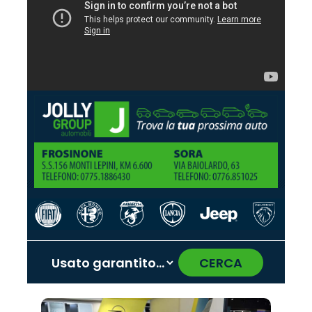
CERCA
‹
›