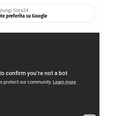
iungi Sora24
te preferita su Google