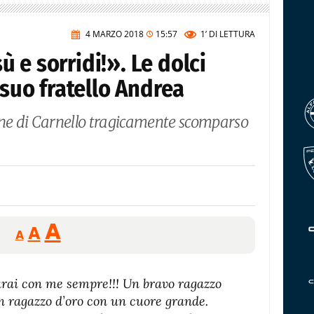
4 MARZO 2018
15:57
1’
DI LETTURA
 e sorridi!». Le dolci
 suo fratello Andrea
nne di Carnello tragicamente scomparso
Reducir
Aumentar
Restablecer
A
A
A
tamaño
tamaño
tamaño
de
de
fuente.
Sarai con me sempre!!! Un bravo ragazzo
de
fuente
n ragazzo d’oro con un cuore grande.