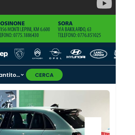
CERCA
›