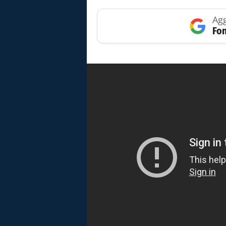
Agg
Fon