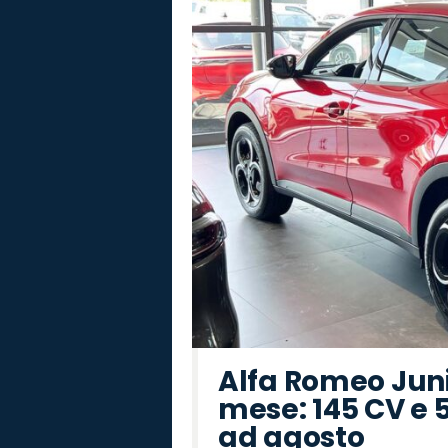
Alfa Romeo Junio
mese: 145 CV e 
ad agosto