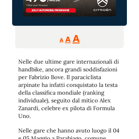
Reducir
Aumentar
Restablecer
A
A
A
tamaño
tamaño
tamaño
de
de
fuente.
Nelle due ultime gare internazionali di
de
fuente
handbike, ancora grandi soddisfazioni
fuente.
per Fabrizio Bove. Il paraciclista
arpinate ha infatti conquistato la testa
della classifica mondiale (ranking
individuale), seguito dal mitico Alex
Zanardi, celebre ex pilota di Formula
Uno.
Nelle gare che hanno avuto luogo il 04
e 05 Maggio a Parabiago, comune