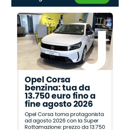
‹
›
Promo
Promo
Promo
Promo
Promo
Promo
Promo
Promo
Promo
Promo
Promo
Promo
Promo
Promo
Promo
Land
Citroën
Seat
Mazda
Fiat
Hyundai
Cupra
Opel
Alfa
Peugeot
Jeep
Jaecoo
Omoda
Abarth
Lancia
Rover
Romeo
Opel Corsa
benzina: tua da
13.750 euro fino a
fine agosto 2026
Opel Corsa torna protagonista
ad agosto 2026 con la Super
Rottamazione: prezzo da 13.750