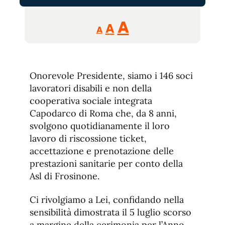
Reducir
Aumentar
Restablecer
A
A
A
tamaño
tamaño
tamaño
de
de
fuente.
de
fuente
Onorevole Presidente, siamo i 146 soci
fuente.
lavoratori disabili e non della
cooperativa sociale integrata
Capodarco di Roma che, da 8 anni,
svolgono quotidianamente il loro
lavoro di riscossione ticket,
accettazione e prenotazione delle
prestazioni sanitarie per conto della
Asl di Frosinone.
Ci rivolgiamo a Lei, confidando nella
sensibilità dimostrata il 5 luglio scorso
a margine della cerimonia per l’Anno