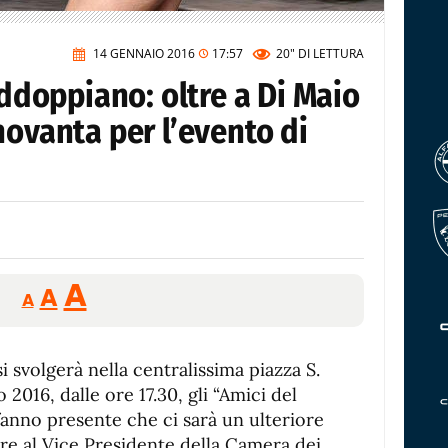
14 GENNAIO 2016
17:57
20"
DI LETTURA
addoppiano: oltre a Di Maio
novanta per l’evento di
Reducir
Aumentar
Restablecer
A
A
A
tamaño
tamaño
tamaño
de
de
fuente.
i svolgerà nella centralissima piazza S.
de
fuente
 2016, dalle ore 17.30, gli “Amici del
fuente.
anno presente che ci sarà un ulteriore
ltre al Vice Presidente della Camera dei