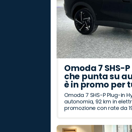
Omoda 7 SHS-P P
che punta su au
è in promo per 
Omoda 7 SHS-P Plug-in Hybr
autonomia, 92 km in elettr
promozione con rate da 19