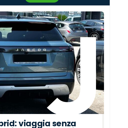
›
brid: viaggia senza