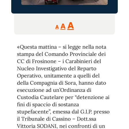
Reducir
Aumentar
Restablecer
A
A
A
tamaño
tamaño
tamaño
de
de
fuente.
«Questa mattina – si legge nella nota
de
fuente
stampa del Comando Provinciale dei
fuente.
CC di Frosinone – i Carabinieri del
Nucleo Investigativo del Reparto
Operativo, unitamente a quelli del
della Compagnia di Sora, hanno dato
esecuzione ad un’Ordinanza di
Custodia Cautelare per “detenzione ai
fini di spaccio di sostanza
stupefacente”, emessa dal G.I.P. presso
il Tribunale di Cassino – Dott.ssa
Vittoria SODANI, nei confronti di un