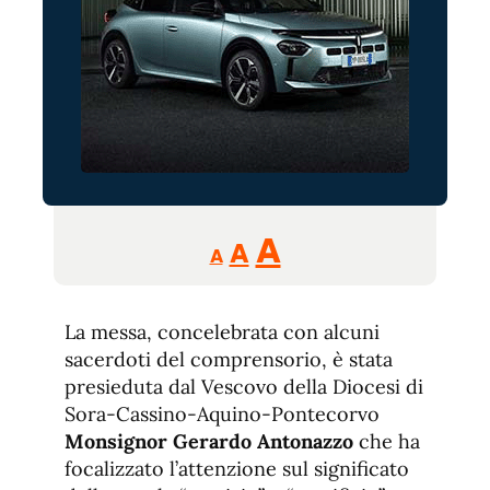
Reducir
Aumentar
Restablecer
A
A
A
tamaño
tamaño
tamaño
de
de
fuente.
La messa, concelebrata con alcuni
de
fuente
sacerdoti del comprensorio, è stata
fuente.
presieduta dal Vescovo della Diocesi di
Sora-Cassino-Aquino-Pontecorvo
Monsignor Gerardo Antonazzo
che ha
focalizzato l’attenzione sul significato