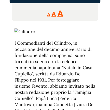
Reducir
Aumentar
Restablecer
A
A
A
tamaño
tamaño
tamaño
de
de
fuente.
de
fuente
fuente.
I Commedianti del Cilindro, in
occasione del decimo anniversario di
fondazione della compagnia, sono
tornati in scena con la celebre
commedia napoletana “Natale in Casa
Cupiello”, scritta da Eduardo De
Filippo nel 1931. Per festeggiare
insieme l’evento, abbiamo invitato nella
nostra redazione proprio la “Famiglia
Cupiello”: Papà Luca (Federico
Mantova), mamma Concetta (Laura De