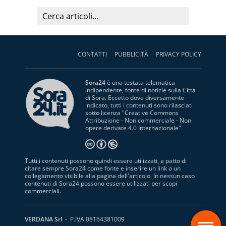
CONTATTI
PUBBLICITÀ
PRIVACY POLICY
Sora24
è una testata telematica
indipendente, fonte di notizie sulla Città
di Sora. Eccetto dove diversamente
indicato, tutti i contenuti sono rilasciati
sotto licenza "
Creative Commons
Attribuzione - Non commerciale - Non
opere derivate 4.0 Internazionale
".
Tutti i contenuti possono quindi essere utilizzati, a patto di
citare sempre Sora24 come fonte e inserire un link o un
collegamento visibile alla pagina dell'articolo. In nessun caso i
contenuti di Sora24 possono essere utilizzati per scopi
commerciali.
S
VERDANA Srl
- P.IVA 08164381009