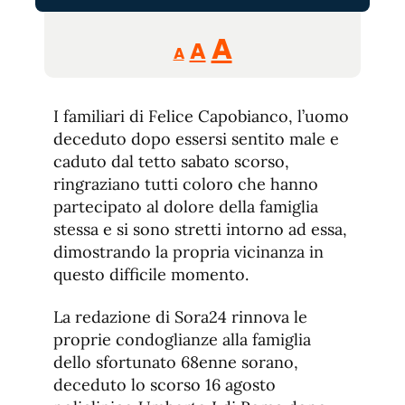
Reducir
Aumentar
Restablecer
A
A
A
tamaño
tamaño
tamaño
de
de
fuente.
I familiari di Felice Capobianco, l’uomo
de
fuente
deceduto dopo essersi sentito male e
fuente.
caduto dal tetto sabato scorso,
ringraziano tutti coloro che hanno
partecipato al dolore della famiglia
stessa e si sono stretti intorno ad essa,
dimostrando la propria vicinanza in
questo difficile momento.
La redazione di Sora24 rinnova le
proprie condoglianze alla famiglia
dello sfortunato 68enne sorano,
deceduto lo scorso 16 agosto