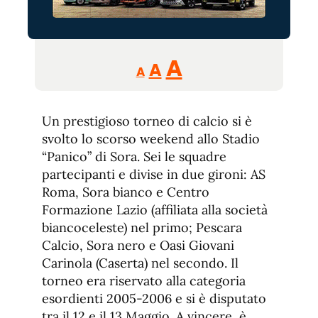
Reducir
Aumentar
Restablecer
A
A
A
tamaño
tamaño
tamaño
de
de
fuente.
Un prestigioso torneo di calcio si è
de
fuente
svolto lo scorso weekend allo Stadio
fuente.
“Panico” di Sora. Sei le squadre
partecipanti e divise in due gironi: AS
Roma, Sora bianco e Centro
Formazione Lazio (affiliata alla società
biancoceleste) nel primo; Pescara
Calcio, Sora nero e Oasi Giovani
Carinola (Caserta) nel secondo. Il
torneo era riservato alla categoria
esordienti 2005-2006 e si è disputato
tra il 12 e il 13 Maggio. A vincere, è