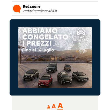
Redazione
redazione@sora24.it
Reducir
Aumentar
Restablecer
A
A
A
tamaño