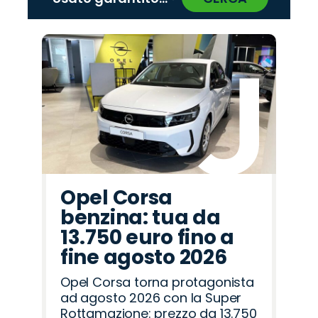
‹
›
Promo
Promo
Promo
Promo
Promo
Promo
Promo
Promo
Promo
Promo
Promo
Promo
Promo
Promo
Promo
Peugeot
Land
Abarth
Citroën
Mazda
Cupra
Omoda
Opel
Jaecoo
Hyundai
Lancia
Seat
Fiat
Jeep
Alfa
Rover
Romeo
Opel Corsa
benzina: tua da
13.750 euro fino a
fine agosto 2026
Opel Corsa torna protagonista
ad agosto 2026 con la Super
Rottamazione: prezzo da 13.750