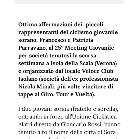
tamaño
tamaño
de
de
fuente.
de
fuente
Ottima affermazioni dei piccoli
fuente.
rappresentanti del ciclismo giovanile
sorano, Francesco e Patrizia
Parravano, al 25° Meeting Giovanile
per società tenutosi la scorsa
settimana a Isola della Scala (Verona)
e organizzato dal locale Veloce Club
Isolano (società dell’ex professionista
Nicola Minali, più volte vincitore di
tappe al Giro, Tour e Vuelta).
I due giovani sorani (fratello e sorella),
entrambi in forze all’Unione Ciclistica
Alatri diretta da Giancarlo Rossi, hanno
tenuto alto il nome della città di Sora