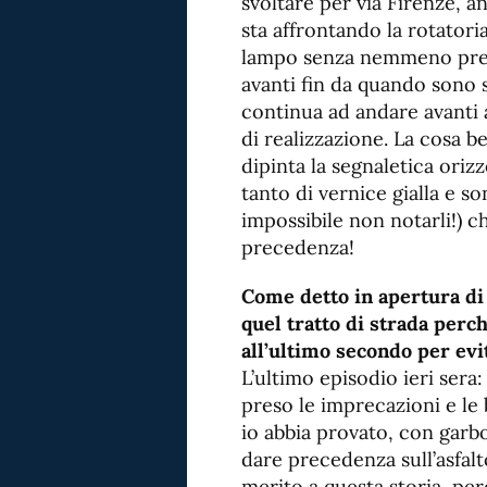
svoltare per via Firenze, 
sta affrontando la rotatori
lampo senza nemmeno preoc
avanti fin da quando sono s
continua ad andare avanti 
di realizzazione. La cosa b
dipinta la segnaletica oriz
tanto di vernice gialla e son
impossibile non notarli!) 
precedenza!
Come detto in apertura di
quel tratto di strada perc
all’ultimo secondo per evit
L’ultimo episodio ieri ser
preso le imprecazioni e le
io abbia provato, con garbo 
dare precedenza sull’asfalt
merito a questa storia, pe