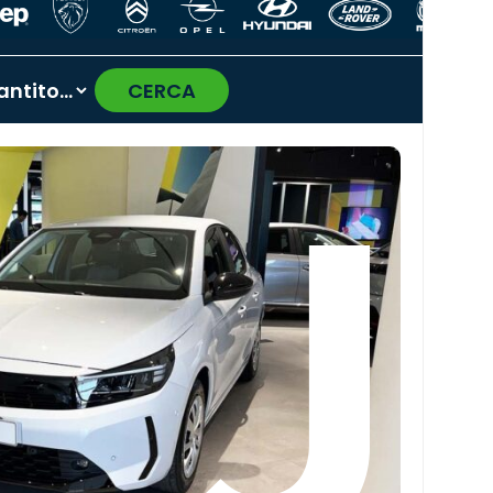
CERCA
›