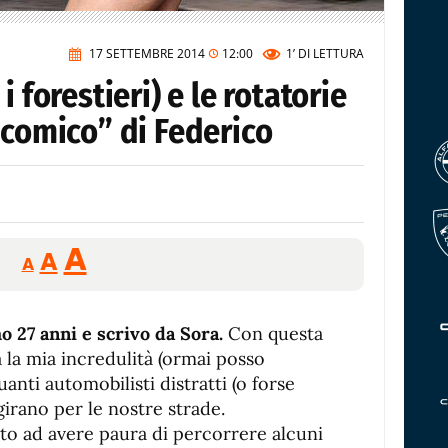
17 SETTEMBRE 2014
12:00
1’
DI LETTURA
i forestieri) e le rotatorie
icomico” di Federico
Reducir
Aumentar
Restablecer
A
A
A
tamaño
tamaño
tamaño
de
de
fuente.
o 27 anni e scrivo da Sora.
de
Con questa
fuente
 la mia incredulità (ormai posso
fuente.
uanti automobilisti distratti (o forse
girano per le nostre strade.
to ad avere paura di percorrere alcuni