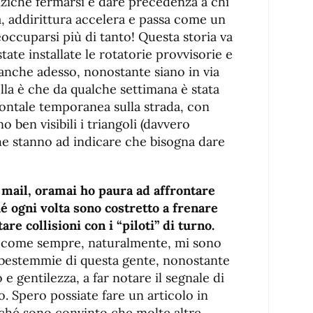
anziché fermarsi e dare precedenza a chi
a, addirittura accelera e passa come un
cuparsi più di tanto! Questa storia va
tate installate le rotatorie provvisorie e
anche adesso, nonostante siano in via
ella è che da qualche settimana è stata
zontale temporanea sulla strada, con
o ben visibili i triangoli (davvero
che stanno ad indicare che bisogna dare
 mail, oramai ho paura ad affrontare
hé ogni volta sono costretto a frenare
are collisioni con i “piloti” di turno.
a: come sempre, naturalmente, mi sono
 bestemmie di questa gente, nonostante
e gentilezza, a far notare il segnale di
o. Spero possiate fare un articolo in
rché sono convinto che molte altre