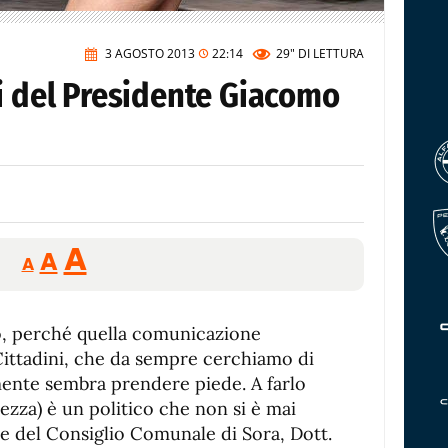
3 AGOSTO 2013
22:14
29"
DI LETTURA
i del Presidente Giacomo
Reducir
Aumentar
Restablecer
A
A
A
tamaño
tamaño
tamaño
de
de
fuente.
o, perché quella comunicazione
de
fuente
e Cittadini, che da sempre cerchiamo di
fuente.
mente sembra prendere piede. A farlo
ezza) è un politico che non si è mai
nte del Consiglio Comunale di Sora, Dott.