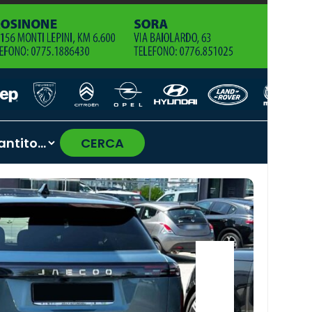
CERCA
›