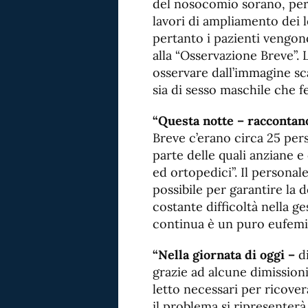
del nosocomio sorano, però
lavori di ampliamento dei l
pertanto i pazienti vengono
alla “Osservazione Breve”.
osservare dall’immagine sc
sia di sesso maschile che f
“Questa notte – raccontan
Breve c’erano circa 25 pers
parte delle quali anziane 
ed ortopedici”. Il personale
possibile per garantire la d
costante difficoltà nella g
continua è un puro eufem
“Nella giornata di oggi –
d
grazie ad alcune dimissioni 
letto necessari per ricovera
il problema si ripresenterà