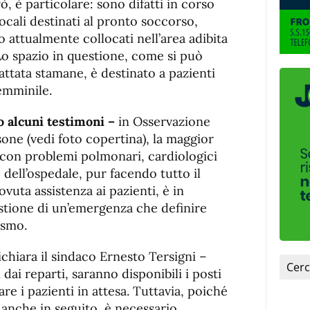
, è particolare: sono difatti in corso
ocali destinati al pronto soccorso,
 attualmente collocati nell’area adibita
 Lo spazio in questione, come si può
attata stamane, è destinato a pazienti
emminile.
o alcuni testimoni –
in Osservazione
one (vedi foto copertina), la maggior
e con problemi polmonari, cardiologici
 dell’ospedale, pur facendo tutto il
ovuta assistenza ai pazienti, è in
estione di un’emergenza che definire
ismo.
ichiara il sindaco Ernesto Tersigni –
dai reparti, saranno disponibili i posti
re i pazienti in attesa. Tuttavia, poiché
 anche in seguito, è necessario