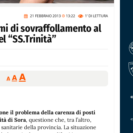
21 FEBBRAIO 2013
13:22
1’
DI LETTURA
mi di sovraffollamento al
l “SS.Trinità”
Reducir
Aumentar
Restablecer
A
A
A
tamaño
tamaño
tamaño
de
de
fuente.
de
fuente
fuente.
one il problema della carenza di posti
ità di Sora
, questione che, tra l’altro,
 sanitarie della provincia. La situazione