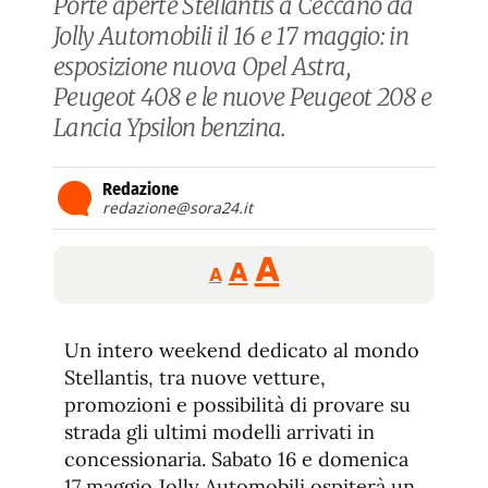
Porte aperte Stellantis a Ceccano da
Jolly Automobili il 16 e 17 maggio: in
esposizione nuova Opel Astra,
Peugeot 408 e le nuove Peugeot 208 e
Lancia Ypsilon benzina.
Redazione
redazione@sora24.it
Reducir
Aumentar
Restablecer
A
A
A
tamaño
tamaño
tamaño
de
de
fuente.
Un intero weekend dedicato al mondo
de
fuente
Stellantis, tra nuove vetture,
fuente.
promozioni e possibilità di provare su
strada gli ultimi modelli arrivati in
concessionaria. Sabato 16 e domenica
17 maggio Jolly Automobili ospiterà un