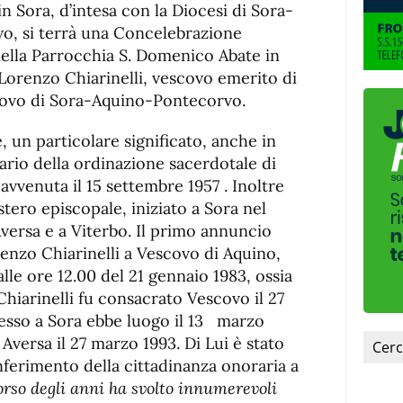
fuente.
 Sora, d’intesa con la Diocesi di Sora-
, si terrà una Concelebrazione
 nella Parrocchia S. Domenico Abate in
Lorenzo Chiarinelli, vescovo emerito di
scovo di Sora-Aquino-Pontecorvo.
, un particolare significato, anche in
ario della ordinazione sacerdotale di
avvenuta il 15 settembre 1957 . Inoltre
stero episcopale, iniziato a Sora nel
Aversa e a Viterbo. Il primo annuncio
renzo Chiarinelli a Vescovo di Aquino,
lle ore 12.00 del 21 gennaio 1983, ossia
hiarinelli fu consacrato Vescovo il 27
gresso a Sora ebbe luogo il 13 marzo
 Aversa il 27 marzo 1993. Di Lui è stato
nferimento della cittadinanza onoraria a
orso degli anni ha svolto innumerevoli