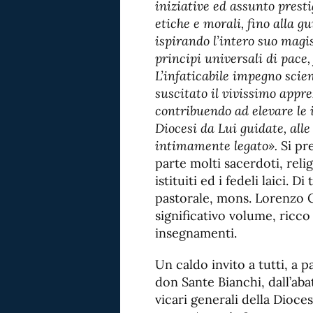
iniziative ed assunto prest
etiche e morali, fino alla g
ispirando l’intero suo magis
principi universali di pace,
L’infaticabile impegno scien
suscitato il vivissimo appr
contribuendo ad elevare le i
Diocesi da Lui guidate, alle
intimamente legato».
Si pr
parte molti sacerdoti, religi
istituiti ed i fedeli laici. 
pastorale, mons. Lorenzo C
significativo volume, ricco
insegnamenti.
Un caldo invito a tutti, a p
don Sante Bianchi, dall’aba
vicari generali della Dioc