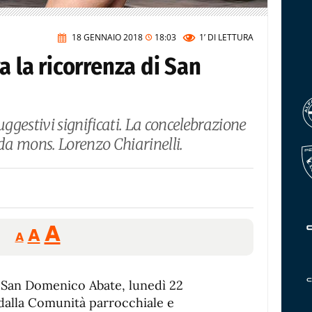
18 GENNAIO 2018
18:03
1’
DI LETTURA
a la ricorrenza di San
uggestivi significati. La concelebrazione
 da mons. Lorenzo Chiarinelli.
Reducir
Aumentar
Restablecer
A
A
A
tamaño
tamaño
tamaño
de
de
fuente.
i San Domenico Abate, lunedì 22
de
fuente
dalla Comunità parrocchiale e