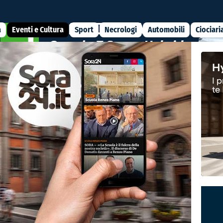
a
Eventi e Cultura
Sport
Necrologi
Automobili
Ciociari