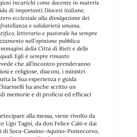
igiosi incarichi come docente in materie
uida di importanti Diocesi italiane,
tero ecclesiale alla divulgazione dei
 fratellanza e solidarietà umana.
tifico, letterario e pastorale ha sempre
ezzamento nell’opinione pubblica
mmagini della Città di Rieti e delle
 quali Egli è sempre rimasto
evede che all’incontro prenderanno
osi e religiose, diaconi, i ministri
Di tutta la Sua esperienza e guida
hiarinelli ha anche scritto un
 di memorie e di proficui ed efficaci
artecipare alla messa, viene rivolto da
te Ugo Tagni, da don Felice Calò e dai
esi di Sora-Cassino-Aquino-Pontecorvo,