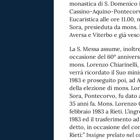
monastica di S. Domenico in
Cassino-Aquino-Pontecorvo
Eucaristica alle ore 11.00,
Sora, presieduta da mons. 
Aversa e Viterbo e già ve
La S. Messa assume, inoltre
occasione del 60° annivers
mons. Lorenzo Chiarinelli, 
verrà ricordato il Suo mini
1983 e proseguito poi, ad 
della elezione di mons. Lo
Sora, Pontecorvo, fu dato a
35 anni fa. Mons. Lorenzo C
febbraio 1983 a Rieti. L’in
1983 ed il trasferimento ad
detto, in occasione del co
Rieti:”
Insigne prelato nel c