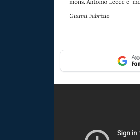
mons. Antonio Lecce e mo
Gianni Fabrizio
Agg
Fon