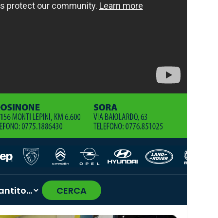
CERCA
›