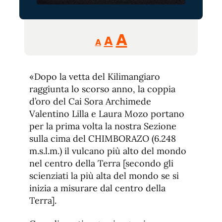
Reducir
Aumentar
Restablecer
A
A
A
tamaño
tamaño
tamaño
de
de
fuente.
«Dopo la vetta del Kilimangiaro
de
fuente
raggiunta lo scorso anno, la coppia
fuente.
d’oro del Cai Sora Archimede
Valentino Lilla e Laura Mozo portano
per la prima volta la nostra Sezione
sulla cima del CHIMBORAZO (6.248
m.s.l.m.) il vulcano più alto del mondo
nel centro della Terra [secondo gli
scienziati la più alta del mondo se si
inizia a misurare dal centro della
Terra].