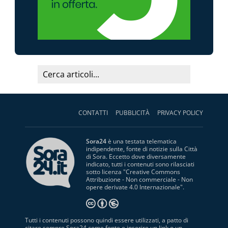
CONTATTI
PUBBLICITÀ
PRIVACY POLICY
Sora24
è una testata telematica
indipendente, fonte di notizie sulla Città
di Sora. Eccetto dove diversamente
indicato, tutti i contenuti sono rilasciati
sotto licenza "
Creative Commons
Attribuzione - Non commerciale - Non
opere derivate 4.0 Internazionale
".
Tutti i contenuti possono quindi essere utilizzati, a patto di
citare sempre Sora24 come fonte e inserire un link o un