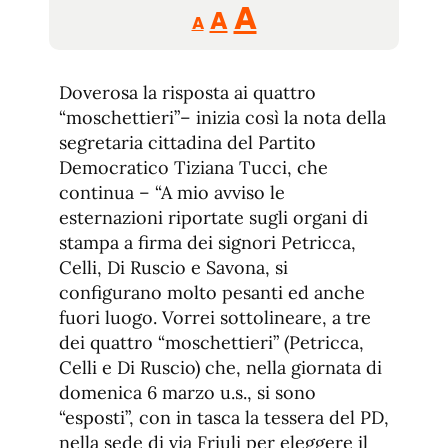
Reducir
Aumentar
Restablecer
A
A
A
tamaño
tamaño
tamaño
de
de
fuente.
Doverosa la risposta ai quattro
de
fuente
“moschettieri”– inizia così la nota della
fuente.
segretaria cittadina del Partito
Democratico Tiziana Tucci, che
continua – “A mio avviso le
esternazioni riportate sugli organi di
stampa a firma dei signori Petricca,
Celli, Di Ruscio e Savona, si
configurano molto pesanti ed anche
fuori luogo. Vorrei sottolineare, a tre
dei quattro “moschettieri” (Petricca,
Celli e Di Ruscio) che, nella giornata di
domenica 6 marzo u.s., si sono
“esposti”, con in tasca la tessera del PD,
nella sede di via Friuli per eleggere il