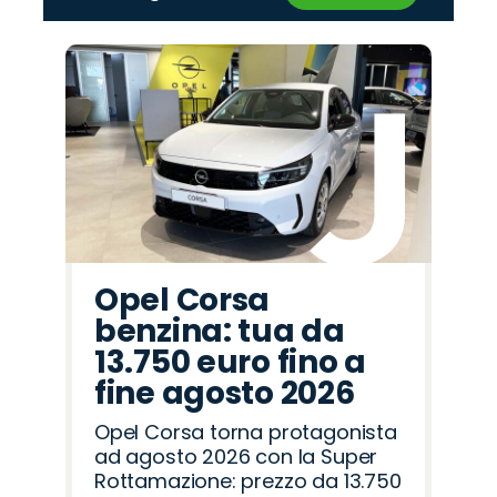
‹
›
Promo
Promo
Promo
Promo
Promo
Promo
Promo
Promo
Promo
Promo
Promo
Promo
Promo
Promo
Promo
Alfa
Abarth
Omoda
Seat
Lancia
Cupra
Land
Hyundai
Citroën
Fiat
Jeep
Opel
Jaecoo
Mazda
Peugeot
Romeo
Rover
Opel Corsa
benzina: tua da
13.750 euro fino a
fine agosto 2026
Opel Corsa torna protagonista
ad agosto 2026 con la Super
Rottamazione: prezzo da 13.750