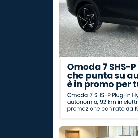
Omoda 7 SHS-P P
che punta su au
è in promo per 
Omoda 7 SHS-P Plug-in Hybr
autonomia, 92 km in elettr
promozione con rate da 19