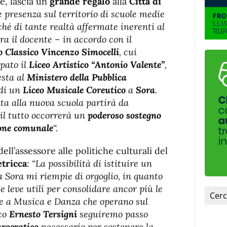
fuente.
e, lascia un
grande
regalo
alla
Città di
 presenza sul territorio di scuole medie
hé di tante realtà affermate inerenti al
ra il docente – in accordo con il
eo Classico Vincenzo Simocelli
, cui
pato il
Liceo Artistico “Antonio Valente”
,
esta al
Ministero della Pubblica
 di un
Liceo Musicale Coreutico
a
Sora
.
ita alla nuova scuola partirà da
 il tutto occorrerà un
poderoso sostegno
one comunale
“.
ll’assessore alle politiche culturali del
tricca
:
“La possibilità di istituire un
 Sora mi riempie di orgoglio, in quanto
e leve utili per consolidare ancor più le
te a Musica e Danza che operano sul
aco
Ernesto Tersigni
seguiremo passo
burocratico
necessario per sostenere la