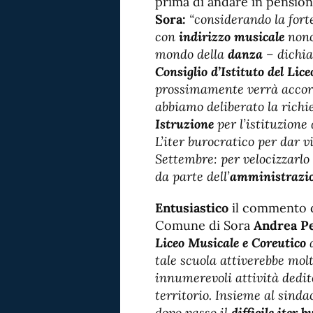
prima di andare in pension
Sora:
“considerando la forte
con
indirizzo musicale
nonc
mondo della
danza
– dichia
Consiglio d’Istituto del Lic
prossimamente verrà accor
abbiamo deliberato la richi
Istruzione
per l’istituzione
L’iter burocratico per dar v
Settembre: per velocizzarlo
da parte dell’
amministrazi
Entusiastico
il commento de
Comune di Sora
Andrea Pe
Liceo Musicale e Coreutico
a
tale scuola attiverebbe molt
innumerevoli attività dedi
territorio. Insieme al sind
dopo passo il
difficile iter 