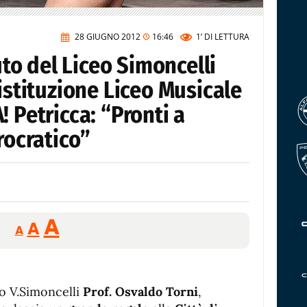
28 GIUGNO 2012
16:46
1’
DI LETTURA
tuto del Liceo Simoncelli
 istituzione Liceo Musicale
! Petricca: “Pronti a
rocratico”
Reducir
Aumentar
Restablecer
A
A
A
tamaño
tamaño
tamaño
de
de
fuente.
de
fuente
co V.Simoncelli
Prof. Osvaldo Torni
,