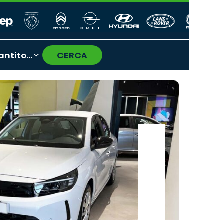
CERCA
›