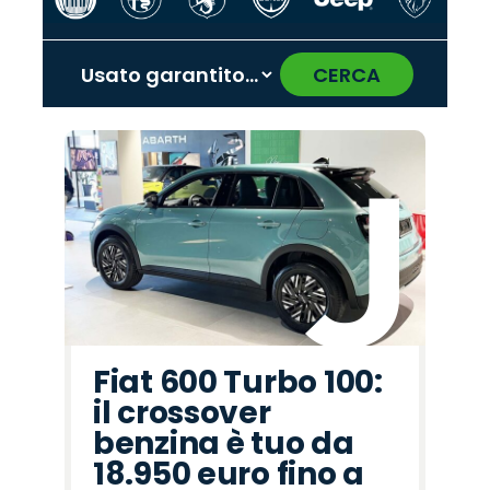
CERCA
‹
›
Promo
Promo
Promo
Promo
Promo
Promo
Promo
Promo
Promo
Promo
Promo
Promo
Promo
Promo
Promo
Citroën
Hyundai
Peugeot
Alfa
Abarth
Opel
Omoda
Seat
Jeep
Jaecoo
Lancia
Land
Cupra
Fiat
Mazda
Romeo
Rover
Fiat 600 Turbo 100:
il crossover
benzina è tuo da
18.950 euro fino a