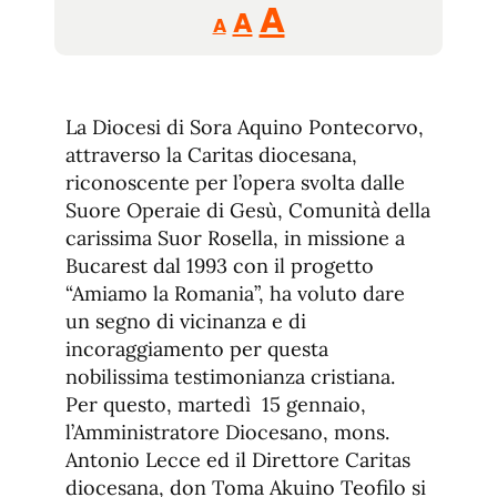
Reducir
Aumentar
Restablecer
A
A
A
tamaño
tamaño
tamaño
de
de
fuente.
de
fuente
La Diocesi di Sora Aquino Pontecorvo,
fuente.
attraverso la Caritas diocesana,
riconoscente per l’opera svolta dalle
Suore Operaie di Gesù, Comunità della
carissima Suor Rosella, in missione a
Bucarest dal 1993 con il progetto
“Amiamo la Romania”, ha voluto dare
un segno di vicinanza e di
incoraggiamento per questa
nobilissima testimonianza cristiana.
Per questo, martedì 15 gennaio,
l’Amministratore Diocesano, mons.
Antonio Lecce ed il Direttore Caritas
diocesana, don Toma Akuino Teofilo si