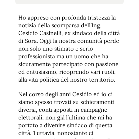
tamaño
tamaño
de
de
fuente.
Ho appreso con profonda tristezza la
de
fuente
notizia della scomparsa dell’Ing.
fuente.
Cesidio Casinelli, ex sindaco della città
di Sora. Oggi la nostra comunità perde
non solo uno stimato e serio
professionista ma un uomo che ha
sicuramente partecipato con passione
ed entusiasmo, ricoprendo vari ruoli,
alla vita politica del nostro territorio.
Nel corso degli anni Cesidio ed io ci
siamo spesso trovati su schieramenti
diversi, contrapposti in campagne
elettorali, non già l’ultima che mi ha
portato a divenire sindaco di questa
città. Tuttavia, nonostante ci