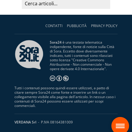
CONTATTI
PUBBLICITÀ
PRIVACY POLICY
Sora24
è una testata telematica
indipendente, fonte di notizie sulla Città
di Sora. Eccetto dove diversamente
indicato, tutti i contenuti sono rilasciati
sotto licenza "
Creative Commons
Attribuzione - Non commerciale - Non
opere derivate 4.0 Internazionale
".
Tutti i contenuti possono quindi essere utilizzati, a patto di
citare sempre Sora24 come fonte e inserire un link o un
collegamento visibile alla pagina dell'articolo. In nessun caso i
contenuti di Sora24 possono essere utilizzati per scopi
commerciali.
S
VERDANA Srl
- P.IVA 08164381009