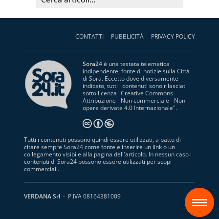
CONTATTI
PUBBLICITÀ
PRIVACY POLICY
Sora24
è una testata telematica
indipendente, fonte di notizie sulla Città
di Sora. Eccetto dove diversamente
indicato, tutti i contenuti sono rilasciati
sotto licenza "
Creative Commons
Attribuzione - Non commerciale - Non
opere derivate 4.0 Internazionale
".
Tutti i contenuti possono quindi essere utilizzati, a patto di
citare sempre Sora24 come fonte e inserire un link o un
collegamento visibile alla pagina dell'articolo. In nessun caso i
contenuti di Sora24 possono essere utilizzati per scopi
commerciali.
S
VERDANA Srl
- P.IVA 08164381009