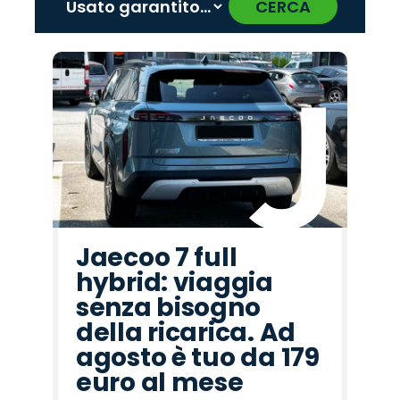
CERCA
‹
›
Promo
Promo
Promo
Promo
Promo
Promo
Promo
Promo
Promo
Promo
Promo
Promo
Promo
Promo
Promo
Peugeot
Seat
Cupra
Alfa
Abarth
Land
Omoda
Jeep
Jaecoo
Citroën
Lancia
Fiat
Hyundai
Opel
Mazda
Romeo
Rover
Jaecoo 7 full
hybrid: viaggia
senza bisogno
della ricarica. Ad
agosto è tuo da 179
euro al mese