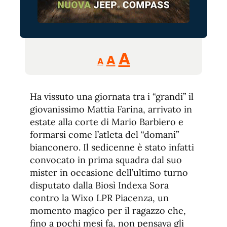
Reducir
Aumentar
Restablecer
A
A
A
tamaño
tamaño
tamaño
de
de
fuente.
Ha vissuto una giornata tra i “grandi” il
de
fuente
giovanissimo Mattia Farina, arrivato in
fuente.
estate alla corte di Mario Barbiero e
formarsi come l’atleta del “domani”
bianconero. Il sedicenne è stato infatti
convocato in prima squadra dal suo
mister in occasione dell’ultimo turno
disputato dalla Biosì Indexa Sora
contro la Wixo LPR Piacenza, un
momento magico per il ragazzo che,
fino a pochi mesi fa, non pensava gli