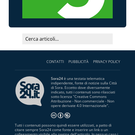
CONTATTI
PUBBLICITÀ
PRIVACY POLICY
Sora24
è una testata telematica
indipendente, fonte di notizie sulla Città
di Sora. Eccetto dove diversamente
indicato, tutti i contenuti sono rilasciati
sotto licenza "
Creative Commons
Attribuzione - Non commerciale - Non
opere derivate 4.0 Internazionale
".
Tutti i contenuti possono quindi essere utilizzati, a patto di
citare sempre Sora24 come fonte e inserire un link o un
collegamento visibile alla pagina dell'articolo. In nessun caso i