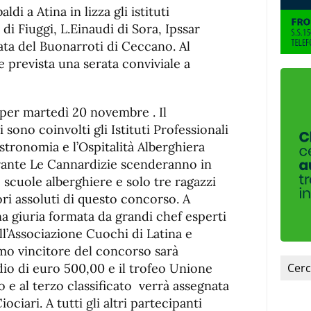
di a Atina in lizza gli istituti
di Fiuggi, L.Einaudi di Sora, Ipssar
ata del Buonarroti di Ceccano. Al
 prevista una serata conviviale a
er martedì 20 novembre . Il
sono coinvolti gli Istituti Professionali
astronomia e l’Ospitalità Alberghiera
torante Le Cannardizie scenderanno in
e scuole alberghiere e solo tre ragazzi
ri assoluti di questo concorso. A
una giuria formata da grandi chef esperti
ll’Associazione Cuochi di Latina e
o vincitore del concorso sarà
dio di euro 500,00 e il trofeo Unione
 e al terzo classificato verrà assegnata
ciari. A tutti gli altri partecipanti