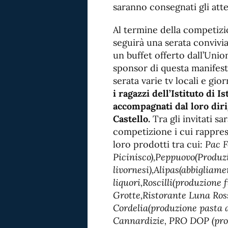
saranno consegnati gli atte
Al termine della competizio
seguirà una serata convivia
un buffet offerto dall’Uni
sponsor di questa manifes
serata varie tv locali e gior
i ragazzi dell’Istituto di 
accompagnati dal loro diri
Castello.
Tra gli invitati s
competizione i cui rappres
loro prodotti tra cui:
Pac F
Picinisco),Peppuovo(Produz
livornesi),Alipas(abbigliame
liquori,Roscilli(produzione
Grotte,Ristorante Luna Ross
Cordelia(produzione pasta a
Cannardizie, PRO DOP (pro