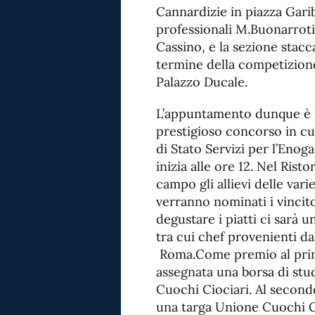
Cannardizie in piazza Garibal
professionali M.Buonarroti 
Cassino, e la sezione stacc
termine della competizione
Palazzo Ducale.
L’appuntamento dunque è p
prestigioso concorso in cui 
di Stato Servizi per l’Enog
inizia alle ore 12. Nel Ris
campo gli allievi delle vari
verranno nominati i vincito
degustare i piatti ci sarà 
tra cui chef provenienti da
Roma.Come premio al prim
assegnata una borsa di stu
Cuochi Ciociari. Al secondo
una targa Unione Cuochi Cio