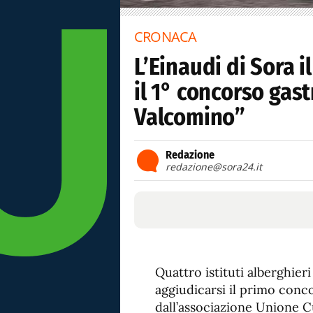
CRONACA
L’Einaudi di Sora 
il 1° concorso gas
Valcomino”
Redazione
redazione@sora24.it
Quattro istituti alberghie
aggiudicarsi il primo con
dall’associazione Unione C