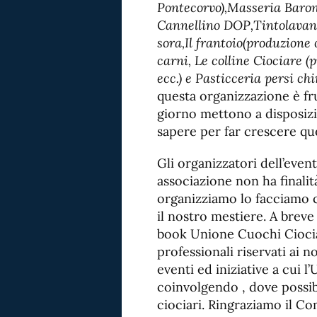
Pontecorvo),Masseria Baron
Cannellino DOP,Tintolavan
sora,Il frantoio(produzione 
carni, Le colline Ciociare 
ecc.) e Pasticceria persi chi
questa organizzazione è fru
giorno mettono a disposizio
sapere per far crescere que
Gli organizzatori dell’eve
associazione non ha finalit
organizziamo lo facciamo c
il nostro mestiere. A breve
book Unione Cuochi Ciocia
professionali riservati ai n
eventi ed iniziative a cui 
coinvolgendo , dove possibil
ciociari. Ringraziamo il C