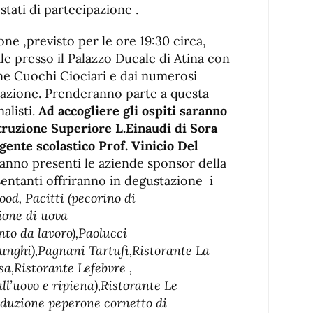
stati di partecipazione .
ne ,previsto per le ore 19:30 circa,
le presso il Palazzo Ducale di Atina con
one Cuochi Ciociari e dai numerosi
tazione. Prenderanno parte a questa
nalisti.
Ad accogliere gli ospiti saranno
Istruzione Superiore L.Einaudi di Sora
gente scolastico Prof. Vinicio Del
aranno presenti le aziende sponsor della
entanti offriranno in degustazione i
ood, Pacitti (pecorino di
ione di uova
nto da lavoro),Paolucci
 funghi),Pagnani Tartufi,Ristorante La
a,Ristorante Lefebvre ,
ll’uovo e ripiena),Ristorante Le
duzione peperone cornetto di