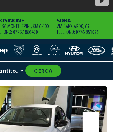
CERCA
›