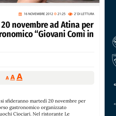
16 NOVEMBRE 2012
21:25
2’
DI LETTURA
il 20 novembre ad Atina per
tronomico “Giovani Comì in
Reducir
Aumentar
Restablecer
A
A
A
tamaño
tamaño
tamaño
de
de
fuente.
de
fuente
ri si sfideranno martedì 20 novembre per
fuente.
corso gastronomico organizzato
uochi Ciociari. Nel ristorante Le