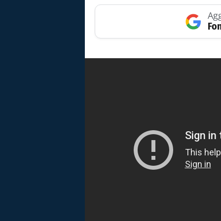
Agg
Fon