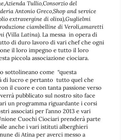
e,Azienda Tullio,Consorzio del
deria Antonio Greco,Shop and service
olio extravergine di oliva),Guglielmi
(produzione ciambelline di Veroli,amaretti
ni (Villa Latina).
La messa in opera di
tto di duro lavoro di vari chef che ogni
ne il loro impegno e tutto il loro
sta piccola associazione ciociara.
nto sottolineano come “questa
à di lucro e pertanto tutto quel che
on il cuore e con tanta passione verso
 verrà pubblicato sul nostro sito face
ri un programma riguardante i corsi
ostri associati per l’anno 2013 e vari
l’Unione Cuochi Ciociari prenderà parte
e anche i vari istituti alberghieri
omune di Atina per averci messo a